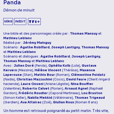
Panda
Démon de minuit
SÉRIE
INÉDIT
Une bible et des personnages créés par :
Thomas Mansuy
et
Mathieu Leblanc
Réalisé par :
Jérémy Mainguy
Scénario :
Agathe Robillard
,
Joseph Lantigny
,
Thomas Mansuy
et
Mathieu Leblanc
Scénario et dialogues :
Agathe Robillard
,
Joseph Lantigny
,
Thomas Mansuy
et
Mathieu Leblanc
Avec :
Julien Doré
(Panda),
Ophélia Kolb
(Lola),
Gustave
Kervern
(Messina),
Hélène Vincent
(Thérèse),
Maxence
Laperouse
(Stan),
Mathis Bour
(Roman),
Clémentine Poidatz
(Nadia),
Christian Mazzuchini
(Coco),
David Faure
(Client ringard
hacienda),
Laure Osseni
(Ariane Légiste),
Nina Bouffier
(Valentine),
Roberto Calvet
(Florian),
Arnaud Agnel
(Raphaël
Gardon),
Frédéric Roudier
(Caporal Martineau),
Lou Bruston
(Simon Keller),
Nabila Mekkid
(Vétérinaire),
Thomas Trigeaud
(Gardien),
Ava Altairac
(Zoé),
Giulian Roux
(Roman 8 ans)
Un homme est retrouvé poignardé au petit matin. Très vite,