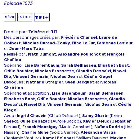
Episode 1573
SÉRIE
INÉDIT
Produit par :
Telsète
et
TF1
Des personnages créés par :
Frédéric Chansel
,
Laure de
Colbert
,
Nicolas Durand-Zouky
,
Eline Le Fur
,
Fabienne Lesieur
et
Jean-Marc Taba
Réalisé par :
Nath Dumont
,
Alexandre Poulichot
et
François
Chaillou
Scénario :
Lise Barembaum
,
Sarah Belhassen
,
Elisabeth Bost
,
Odile Bouhier
,
Nicolas Brossette
,
Claudio Descalzi
,
Nawel
Dib
,
Vincent Germain
,
Nicolas Jean
et
Cécile Kiegel
Dialogues :
Nathalie Stragier
,
Sven Jacquet
et
Nicolas
Chrétien
Scénario et adaptation :
Lise Barembaum
,
Sarah Belhassen
,
Elisabeth Bost
,
Odile Bouhier
,
Nicolas Brossette
,
Claudio
Descalzi
,
Nawel Dib
,
Vincent Germain
,
Nicolas Jean
et
Cécile
Kiegel
Avec :
Ingrid Chauvin
(Chloé Delcourt),
Samy Gharbi
(Karim
Saeed),
Julie Debazac
(Aurore Jacob),
Xavier Deluc
(Sébastien
Perraud),
Franck Monsigny
(Martin Constant),
Naïma Rodric
(Lisa
Hassan),
Charlie Nune
(Soizic Vernet),
Alexandre Varga
(Benjamin Ventura),
Kamel Belghazi
(William Daunier),
Maxime