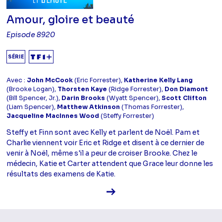
Amour, gloire et beauté
Episode 8920
SÉRIE
Avec :
John McCook
(Eric Forrester),
Katherine Kelly Lang
(Brooke Logan),
Thorsten Kaye
(Ridge Forrester),
Don Diamont
(Bill Spencer, Jr.),
Darin Brooks
(Wyatt Spencer),
Scott Clifton
(Liam Spencer),
Matthew Atkinson
(Thomas Forrester),
Jacqueline MacInnes Wood
(Steffy Forrester)
Steffy et Finn sont avec Kelly et parlent de Noël. Pam et
Charlie viennent voir Eric et Ridge et disent à ce dernier de
venir à Noël, même s'il a peur de croiser Brooke. Chez le
médecin, Katie et Carter attendent que Grace leur donne les
résultats des examens de Katie.
Voir la fiche diffusion