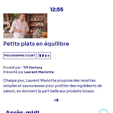
12:55
Petits plats en équilibre
PROGRAMME COURT
Produit par :
TF1 Factory
Présenté par
Laurent Mariotte
Chaque jour, Laurent Mariotte propose des recettes
simples et savoureuses pour profiter des ingrédients de
saison, en donnant la part belle aux produits locaux.
Voir la fiche diffusion
Masquer les programmes Après-mid
Après-midi