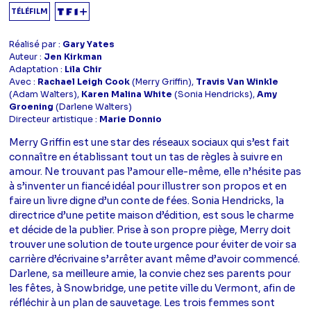
TÉLÉFILM
Réalisé par :
Gary Yates
Auteur :
Jen Kirkman
Adaptation :
Lila Chir
Avec :
Rachael Leigh Cook
(Merry Griffin),
Travis Van Winkle
(Adam Walters),
Karen Malina White
(Sonia Hendricks),
Amy
Groening
(Darlene Walters)
Directeur artistique :
Marie Donnio
Merry Griffin est une star des réseaux sociaux qui s’est fait
connaître en établissant tout un tas de règles à suivre en
amour. Ne trouvant pas l’amour elle-même, elle n’hésite pas
à s’inventer un fiancé idéal pour illustrer son propos et en
faire un livre digne d’un conte de fées. Sonia Hendricks, la
directrice d’une petite maison d’édition, est sous le charme
et décide de la publier. Prise à son propre piège, Merry doit
trouver une solution de toute urgence pour éviter de voir sa
carrière d’écrivaine s’arrêter avant même d’avoir commencé.
Darlene, sa meilleure amie, la convie chez ses parents pour
les fêtes, à Snowbridge, une petite ville du Vermont, afin de
réfléchir à un plan de sauvetage. Les trois femmes sont