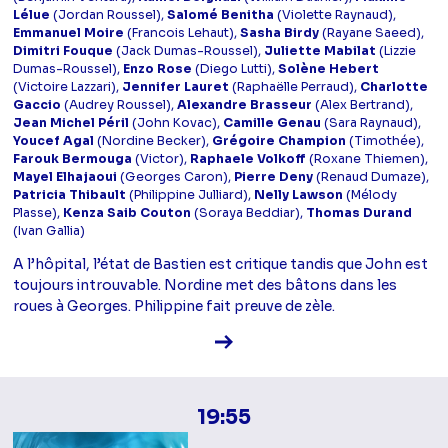
Lélue
(Jordan Roussel),
Salomé Benitha
(Violette Raynaud),
Emmanuel Moire
(Francois Lehaut),
Sasha Birdy
(Rayane Saeed),
Dimitri Fouque
(Jack Dumas-Roussel),
Juliette Mabilat
(Lizzie
Dumas-Roussel),
Enzo Rose
(Diego Lutti),
Solène Hebert
(Victoire Lazzari),
Jennifer Lauret
(Raphaëlle Perraud),
Charlotte
Gaccio
(Audrey Roussel),
Alexandre Brasseur
(Alex Bertrand),
Jean Michel Péril
(John Kovac),
Camille Genau
(Sara Raynaud),
Youcef Agal
(Nordine Becker),
Grégoire Champion
(Timothée),
Farouk Bermouga
(Victor),
Raphaele Volkoff
(Roxane Thiemen),
Mayel Elhajaoui
(Georges Caron),
Pierre Deny
(Renaud Dumaze),
Patricia Thibault
(Philippine Julliard),
Nelly Lawson
(Mélody
Plasse),
Kenza Saib Couton
(Soraya Beddiar),
Thomas Durand
(Ivan Gallia)
A l’hôpital, l’état de Bastien est critique tandis que John est
toujours introuvable. Nordine met des bâtons dans les
roues à Georges. Philippine fait preuve de zèle.
Voir la fiche diffusion
19:55