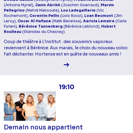
(Antoine Myriel),
Janis Abrikh
(Joachim Guerraud),
Marvin
Pellegrino
(Mehdi Mabsoute),
Lou Ladegaillerie
(Vic
Rochemont),
Corentin Pellis
(Livio Rossi),
Loan Becmont
(Jim
Leroy),
Oscar Al Hafiane
(Malik Benaïssa),
Aaricia Lemaire
(Carla
Furiani),
Bérénice Tannenberg
(Bérénice Leblond),
Hubert
Roulleau
(Stanislas du Chesnay)
Coup de théâtre à L'institut : des souvenirs vaporeux
reviennent à Bérénice. Aux marais, le choix du nouveau coloc
fait déchanter. Hortense est en quête de nouveaux amis !
Voir la fiche diffusion
19:10
Demain nous appartient