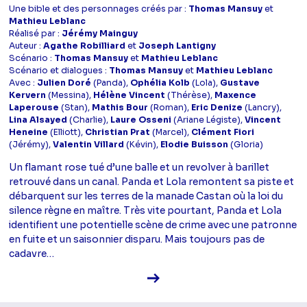
Une bible et des personnages créés par :
Thomas Mansuy
et
Mathieu Leblanc
Réalisé par :
Jérémy Mainguy
Auteur :
Agathe Robilliard
et
Joseph Lantigny
Scénario :
Thomas Mansuy
et
Mathieu Leblanc
Scénario et dialogues :
Thomas Mansuy
et
Mathieu Leblanc
Avec :
Julien Doré
(Panda),
Ophélia Kolb
(Lola),
Gustave
Kervern
(Messina),
Hélène Vincent
(Thérèse),
Maxence
Laperouse
(Stan),
Mathis Bour
(Roman),
Eric Denize
(Lancry),
Lina Alsayed
(Charlie),
Laure Osseni
(Ariane Légiste),
Vincent
Heneine
(Elliott),
Christian Prat
(Marcel),
Clément Fiori
(Jérémy),
Valentin Villard
(Kévin),
Elodie Buisson
(Gloria)
Un flamant rose tué d’une balle et un revolver à barillet
retrouvé dans un canal. Panda et Lola remontent sa piste et
débarquent sur les terres de la manade Castan où la loi du
silence règne en maître. Très vite pourtant, Panda et Lola
identifient une potentielle scène de crime avec une patronne
en fuite et un saisonnier disparu. Mais toujours pas de
cadavre…
Voir la fiche diffusion