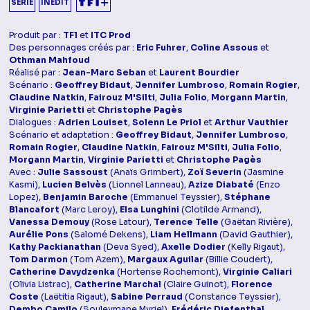
SÉRIE
INÉDIT
Produit par :
TF1
et
ITC Prod
Des personnages créés par :
Eric Fuhrer
,
Coline Assous
et
Othman Mahfoud
Réalisé par :
Jean-Marc Seban
et
Laurent Bourdier
Scénario :
Geoffrey Bidaut
,
Jennifer Lumbroso
,
Romain Rogier
,
Claudine Natkin
,
Fairouz M'Silti
,
Julia Folio
,
Morgann Martin
,
Virginie Parietti
et
Christophe Pagès
Dialogues :
Adrien Louiset
,
Solenn Le Priol
et
Arthur Vauthier
Scénario et adaptation :
Geoffrey Bidaut
,
Jennifer Lumbroso
,
Romain Rogier
,
Claudine Natkin
,
Fairouz M'Silti
,
Julia Folio
,
Morgann Martin
,
Virginie Parietti
et
Christophe Pagès
Avec :
Julie Sassoust
(Anaïs Grimbert),
Zoï Severin
(Jasmine
Kasmi),
Lucien Belvès
(Lionnel Lanneau),
Azize Diabaté
(Enzo
Lopez),
Benjamin Baroche
(Emmanuel Teyssier),
Stéphane
Blancafort
(Marc Leroy),
Elsa Lunghini
(Clotilde Armand),
Vanessa Demouy
(Rose Latour),
Terence Telle
(Gaëtan Rivière),
Aurélie Pons
(Salomé Dekens),
Liam Hellmann
(David Gauthier),
Kathy Packianathan
(Deva Syed),
Axelle Dodier
(Kelly Rigaut),
Tom Darmon
(Tom Azem),
Margaux Aguilar
(Billie Coudert),
Catherine Davydzenka
(Hortense Rochemont),
Virginie Caliari
(Olivia Listrac),
Catherine Marchal
(Claire Guinot),
Florence
Coste
(Laëtitia Rigaut),
Sabine Perraud
(Constance Teyssier),
Dembo Camilo
(Souleymane Myriel),
Frédéric Diefenthal