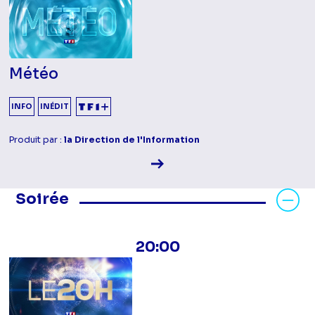
Météo
INFO
INÉDIT
Produit par :
la Direction de l'Information
Voir la fiche diffusion
Masquer les programmes Soirée
Soirée
20:00