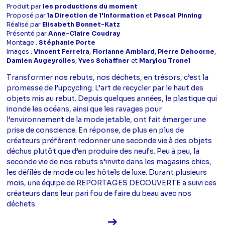
Produit par
les productions du moment
Proposé par
la Direction de l'Information
et
Pascal Pinning
Réalisé par
Elisabeth Bonnet-Katz
Présenté par
Anne-Claire Coudray
Montage :
Stéphanie Porte
Images :
Vincent Ferreira
,
Florianne Amblard
,
Pierre Dehoorne
,
Damien Augeyrolles
,
Yves Schaffner
et
Marylou Tronel
Transformer nos rebuts, nos déchets, en trésors, c’est la
promesse de l’upcycling. L’art de recycler par le haut des
objets mis au rebut. Depuis quelques années, le plastique qui
inonde les océans, ainsi que les ravages pour
l’environnement de la mode jetable, ont fait émerger une
prise de conscience. En réponse, de plus en plus de
créateurs préfèrent redonner une seconde vie à des objets
déchus plutôt que d’en produire des neufs. Peu à peu, la
seconde vie de nos rebuts s’invite dans les magasins chics,
les défilés de mode ou les hôtels de luxe. Durant plusieurs
mois, une équipe de REPORTAGES DECOUVERTE a suivi ces
créateurs dans leur pari fou de faire du beau avec nos
déchets.
Voir la fiche diffusion