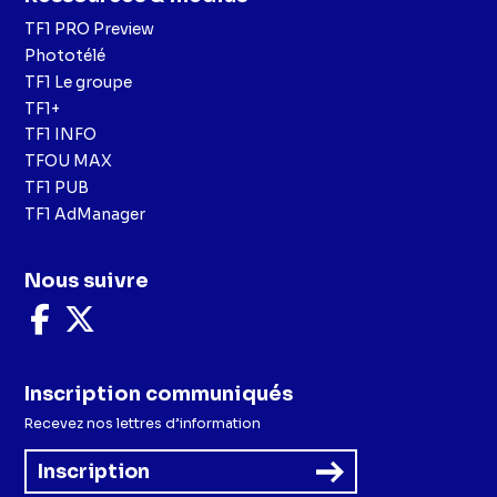
TF1 PRO Preview
Phototélé
TF1 Le groupe
TF1+
TF1 INFO
TFOU MAX
TF1 PUB
TF1 AdManager
Nous suivre
Nous
Nous
suivre
suivre
sur
sur
Facebook
X
Inscription communiqués
Recevez nos lettres d’information
Inscription