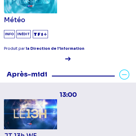
Météo
INFO
INÉDIT
Produit par
la Direction de l'Information
Voir la fiche diffusion
Masquer les programmes Après-mid
Après-midi
13:00
JT 13h WE