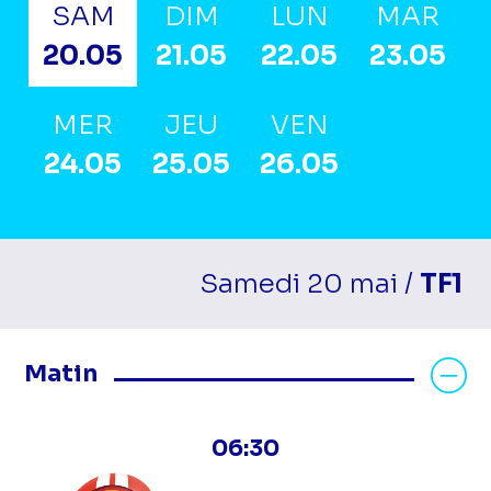
SAM
DIM
LUN
MAR
20.05
21.05
22.05
23.05
MER
JEU
VEN
24.05
25.05
26.05
Samedi 20 mai /
TF1
Masquer les programmes Matin
Matin
06:30