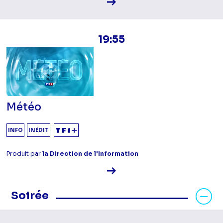
Voir la fiche diffusion
19:55
Météo
INFO
INÉDIT
Produit par
la Direction de l'Information
Voir la fiche diffusion
Masquer les programmes Soirée
Soirée