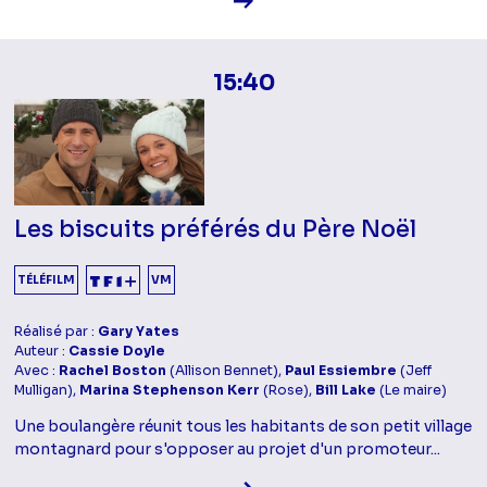
15:40
Les biscuits préférés du Père Noël
TÉLÉFILM
VM
Réalisé par :
Gary Yates
Auteur :
Cassie Doyle
Avec :
Rachel Boston
(Allison Bennet),
Paul Essiembre
(Jeff
Mulligan),
Marina Stephenson Kerr
(Rose),
Bill Lake
(Le maire)
Une boulangère réunit tous les habitants de son petit village
montagnard pour s'opposer au projet d'un promoteur...
Voir la fiche diffusion