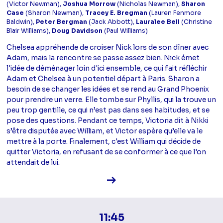
(Victor Newman),
Joshua Morrow
(Nicholas Newman),
Sharon
Case
(Sharon Newman),
Tracey E. Bregman
(Lauren Fenmore
Baldwin),
Peter Bergman
(Jack Abbott),
Lauralee Bell
(Christine
Blair Williams),
Doug Davidson
(Paul Williams)
Chelsea appréhende de croiser Nick lors de son dîner avec
Adam, mais la rencontre se passe assez bien. Nick émet
l'idée de déménager loin d'ici ensemble, ce qui fait réfléchir
Adam et Chelsea à un potentiel départ à Paris. Sharon a
besoin de se changer les idées et se rend au Grand Phoenix
pour prendre un verre. Elle tombe sur Phyllis, qui la trouve un
peu trop gentille, ce qui n’est pas dans ses habitudes, et se
pose des questions. Pendant ce temps, Victoria dit à Nikki
s’être disputée avec William, et Victor espère qu’elle va le
mettre à la porte. Finalement, c'est William qui décide de
quitter Victoria, en refusant de se conformer à ce que l'on
attendait de lui.
Voir la fiche diffusion
11:45