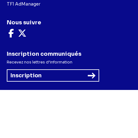
TF1 AdManager
Nous suivre
Nous
Nous
suivre
suivre
sur
sur
Facebook
X
Inscription communiqués
Recevez nos lettres d’information
Inscription
Menu
Mentions légales et CGU
Politique de confidentialité
Politique cookies
Préférences cookies
Accessibilité - Partiellement conforme
CGV