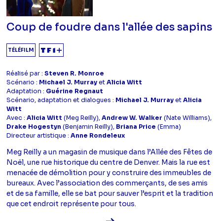
Coup de foudre dans l'allée des sapins
TÉLÉFILM
Réalisé par :
Steven R. Monroe
Scénario :
Michael J. Murray
et
Alicia Witt
Adaptation :
Guérine Regnaut
Scénario, adaptation et dialogues :
Michael J. Murray
et
Alicia
Witt
Avec :
Alicia Witt
(Meg Reilly),
Andrew W. Walker
(Nate Williams),
Drake Hogestyn
(Benjamin Reilly),
Briana Price
(Emma)
Directeur artistique :
Anne Rondeleux
Meg Reilly a un magasin de musique dans l’Allée des Fêtes de
Noël, une rue historique du centre de Denver. Mais la rue est
menacée de démolition pour y construire des immeubles de
bureaux. Avec l’association des commerçants, de ses amis
et de sa famille, elle se bat pour sauver l’esprit et la tradition
que cet endroit représente pour tous.
Voir la fiche diffusion