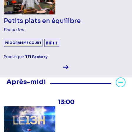
Petits plats en équilibre
Pot au feu
PROGRAMME COURT
Produit par
TF1 Factory
Voir la fiche diffusion
Masquer les programmes Après-mid
Après-midi
13:00