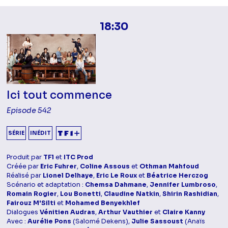
18:30
Ici tout commence
Episode 542
SÉRIE
INÉDIT
Produit par
TF1
et
ITC Prod
Créée par
Eric Fuhrer
,
Coline Assous
et
Othman Mahfoud
Réalisé par
Lionel Delhaye
,
Eric Le Roux
et
Béatrice Herczog
Scénario et adaptation :
Chemsa Dahmane
,
Jennifer Lumbroso
,
Romain Rogier
,
Lou Bonetti
,
Claudine Natkin
,
Shirin Rashidian
,
Fairouz M'Silti
et
Mohamed Benyekhlef
Dialogues
Vénitien Audras
,
Arthur Vauthier
et
Claire Kanny
Avec :
Aurélie Pons
(Salomé Dekens),
Julie Sassoust
(Anaïs