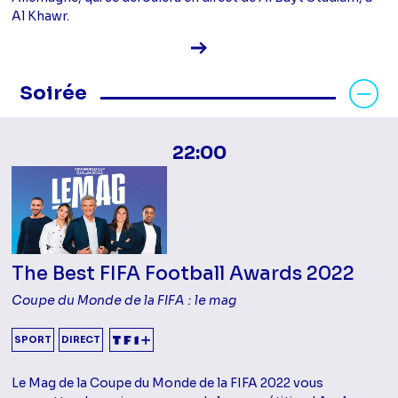
Al Khawr.
Voir la fiche diffusion
Masquer les programmes Soirée
Soirée
22:00
The Best FIFA Football Awards 2022
Coupe du Monde de la FIFA : le mag
SPORT
DIRECT
Le Mag de la Coupe du Monde de la FIFA 2022 vous