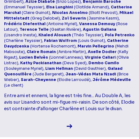
Grimbert),
Azize Diabaté
(Enzo Lopez),
Benjamin Baroche
(Emmanuel Teyssier),
Elsa Lunghini
(Clotilde Armand),
Catherine
Marchal
(Claire Guinot),
Nicolas Anselmo
(Eliott Prevost),
Mikael
Mittelstadt
(Greg Delobel),
Zoï Severin
(Jasmine Kasmi),
Frédéric Diefenthal
(Antoine Myriel),
Vanessa Demouy
(Rose
Latour),
Terence Telle
(Gaëtan Rivière),
Agustin Galiana
(Lisandro Inesta),
Khaled Alouach
(Théo Teyssier),
Pola Petrenko
(Charlène Teyssier),
Fabian Wolfrom
(Louis Guinot),
Catherine
Davydzenka
(Hortense Rochemont),
Marvin Pellegrino
(Mehdi
Mabsoute),
Claire Romain
(Ambre Martin),
Axelle Dodier
(Kelly
Rigaut),
Lucien Belvès
(Lionnel Lanneau),
Virginie Caliari
(Olivia
Listrac),
Kathy Packianathan
(Deva Syed),
Dembo Camilo
(Souleymane Myriel),
Liam Hellman
(David Gauthier),
Galaad
Quenouillère
(Jude Bergeret),
Jean-Védas Mata Nzadi
(Brice
Weber),
Sarah-Cheyenne
(Elodie Larroudé),
Jérôme Médeville
(Le client)
Entre ami et ennemi, la ligne est très fine... Au Double A, les
avis sur Lisandro sont mi-figue mi-raisin. De son côté, Elodie
est contrainte d’allonger Charlène et Louis sur le divan.
Voir la fiche diffusion