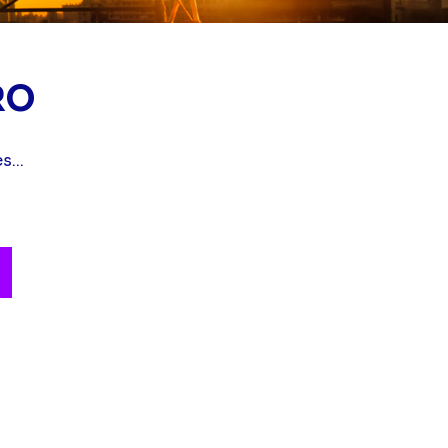
RO
s...