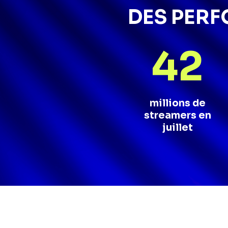
DES PER
42
millions de
streamers en
juillet