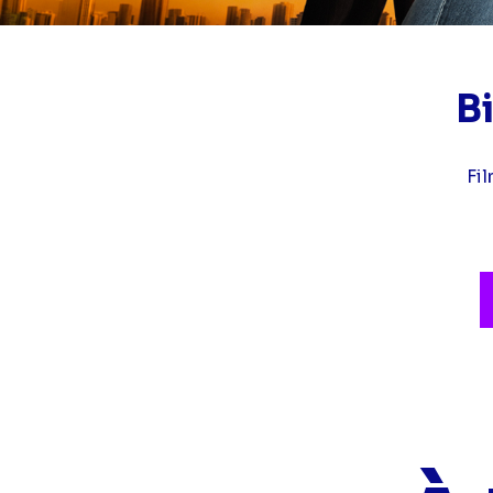
B
Fil