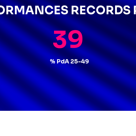
FORMANCES RECORDS P
39
%
PdA 25-49