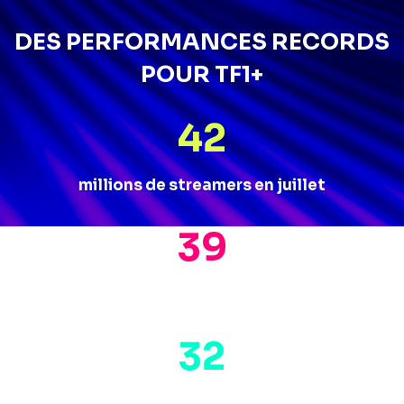
DES PERFORMANCES RECORDS
POUR TF1+
42
millions de streamers en juillet
39
%
PdA 25-49
32
%
PdA 4+ - Source : Médiamat -