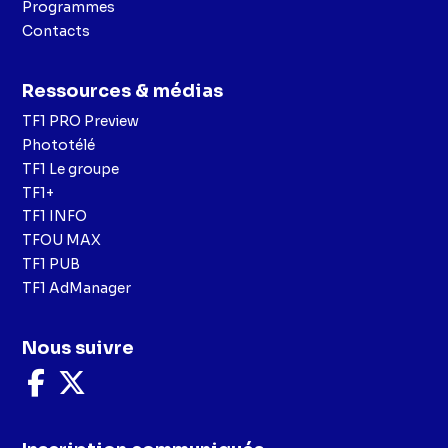
Programmes
Contacts
Ressources & médias
TF1 PRO Preview
Phototélé
TF1 Le groupe
TF1+
TF1 INFO
TFOU MAX
TF1 PUB
TF1 AdManager
Nous suivre
Nous
Nous
suivre
suivre
sur
sur
Facebook
X