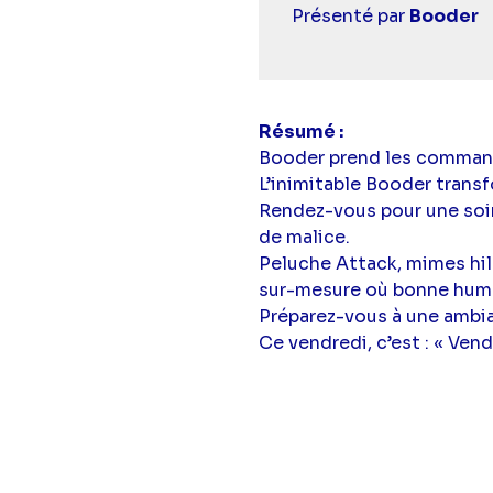
simba
Présenté par
Booder
Résumé
Booder prend les commande
L’inimitable Booder transf
Rendez-vous pour une soir
de malice.
Peluche Attack, mimes hil
sur-mesure où bonne humeu
Préparez-vous à une ambia
Ce vendredi, c’est : « Ven