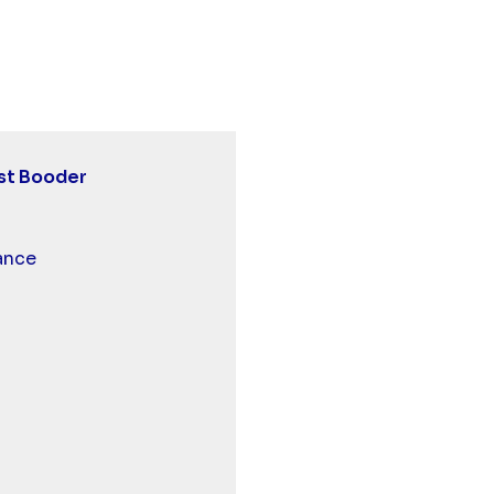
ooder - Vendredi tout est Booder" sur twitter
 est Booder - Vendredi tout est Booder" sur facebook
 tout est Booder - Vendredi tout est Booder" sur linke
st Booder
 et malentendants
ance