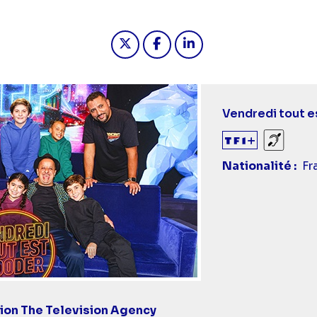
Partager "Vendredi, tout est B
Partager "Vendredi, tout
Partager "Vendredi,
Titre
Vendredi tout e
épisode
Sourds
Nationalité
Fr
ion The Television Agency