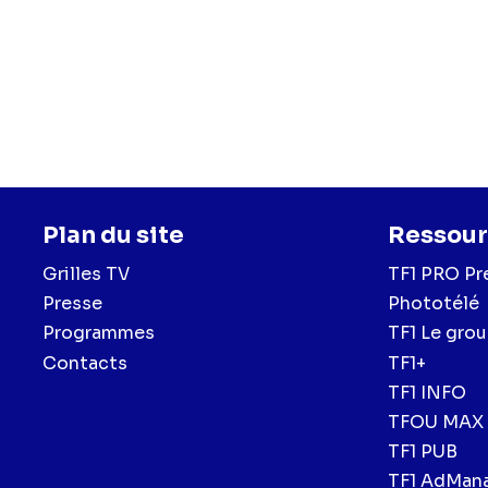
Plan du site
Ressour
Grilles TV
TF1 PRO Pr
Presse
Phototélé
Programmes
TF1 Le gro
Contacts
TF1+
TF1 INFO
TFOU MAX
TF1 PUB
TF1 AdMan