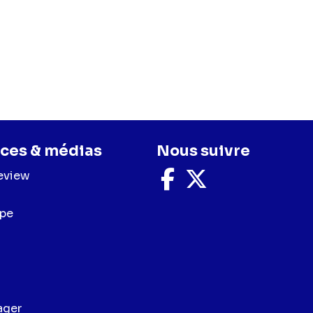
ces & médias
Nous suivre
eview
Nous
Nous
suivre
suivre
sur
sur
upe
Facebook
X
ager