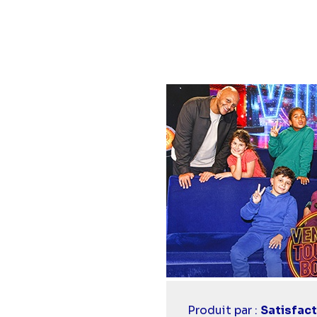
épisode
Diaporama
Casting
Produit par :
Satisfact