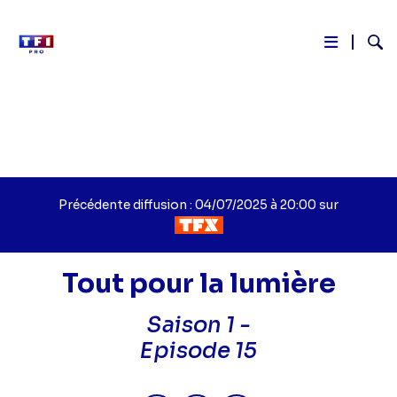
Reche
Aller
au
contenu
principal
Précédente diffusion : 04/07/2025 à 20:00 sur
Tout pour la lumière
Saison 1 -
Titre
Episode 15
épisode