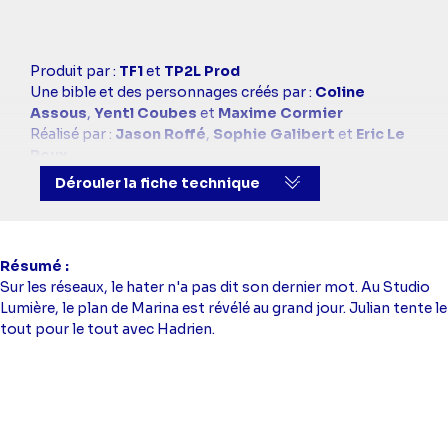
Casting
Produit par :
TF1
et
TP2L Prod
simba
Une bible et des personnages créés par :
Coline
Assous
,
Yentl Coubes
et
Maxime Cormier
Réalisé par :
Jason Roffé
,
Sophie Galibert
et
Eric Le
Roux
Avec :
Joy Esther
(Victoria Vargas),
Lannick Gautry
Dérouler la fiche technique
(Max Vargas),
Louve Le Coadou
(Baya Vargas),
Amaya
Carreté
(Tess André),
Yara Charry
(Sultana),
Gwendal
Marimoutou
(Jacob),
Loris Triolo
(Elimane),
Isabel
Otero
(Florence Delaunat),
Gilles Cohen
(Joël
Résumé
Louvet),
Prudence Leroy
(Justine Daoust),
Clément
Sur les réseaux, le hater n'a pas dit son dernier mot. Au Studio
Massy
(Eden Louvet),
Maud Jurez
(Marina Malinowski),
Lumière, le plan de Marina est révélé au grand jour. Julian tente le
Vike
(Nils Carpentier),
Marco
(Noah Golberg),
Charlie
tout pour le tout avec Hadrien.
Loiselier
(Maddie Duchassin),
Flore Bonaventura
(Iris
Boissier),
Ilian Evans
(Ali Carvalho),
Alex Doux
(Julian
Deschamps),
Abdellah Boujalal
(Mohamed El Hacem),
Michaël Cohen
(Eric Verzeroli),
Louis Duneton
(Hadrien Verzeroli),
Marie Fevre-Scheuermann