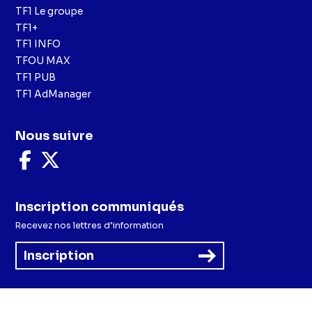
TF1 Le groupe
TF1+
TF1 INFO
TFOU MAX
TF1 PUB
TF1 AdManager
Nous suivre
Nous
Nous
suivre
suivre
sur
sur
Facebook
X
Inscription communiqués
Recevez nos lettres d’information
Inscription
Menu
Mentions légales et CGU
Politique de confidentialité
Politique cookies