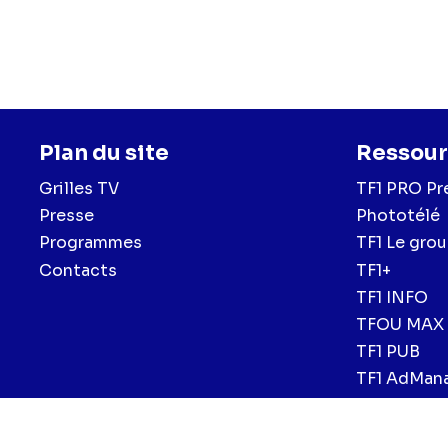
Plan du site
Ressour
Grilles TV
TF1 PRO Pr
Presse
Phototélé
Programmes
TF1 Le gro
Contacts
TF1+
TF1 INFO
TFOU MAX
TF1 PUB
TF1 AdMan
Menu
Mentions légales et CGU
Politique de confidentialité
Politiqu