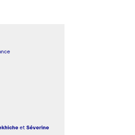
n°14" sur twitter
éfoot n°14" sur facebook
- Téléfoot n°14" sur linkedin
 et malentendants
ance
khiche
et
Séverine