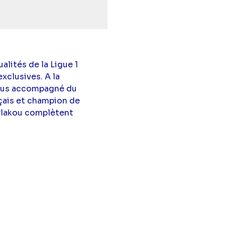
lités de la Ligue 1
xclusives. A la
vous accompagné du
çais et champion de
arlakou complètent