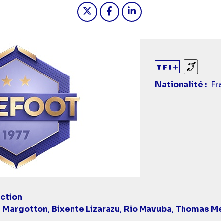
Partager "Téléfoot - Téléfoot 
Partager "Téléfoot - Tél
Partager "Téléfoot 
Sourds
Nationalité
Fr
ction
e Margotton
,
Bixente Lizarazu
,
Rio Mavuba
,
Thomas Me