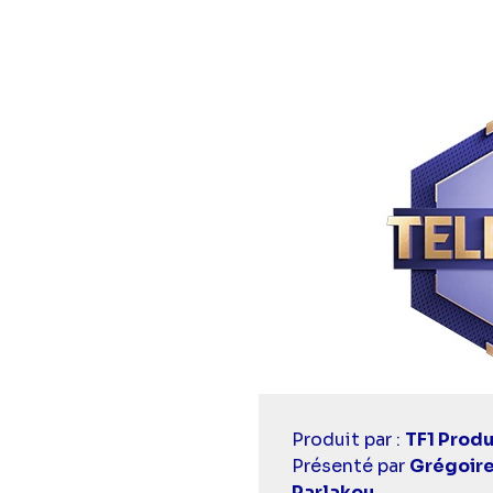
Diaporama
Casting
Produit par :
TF1 Produ
simba
Présenté par
Grégoir
Parlakou