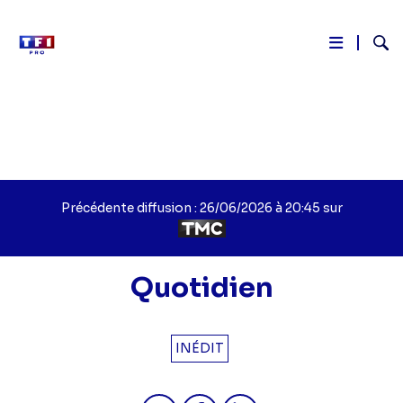
Reche
Aller
au
contenu
principal
Précédente diffusion : 26/06/2026 à 20:45 sur
Quotidien
INÉDIT
Partager "Quotidien - Episode 188" 
Partager "Quotidien - Episo
Partager "Quotidien - 