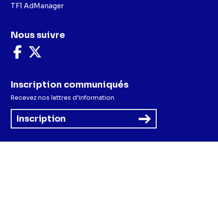
TF1 AdManager
Nous suivre
Nous
Nous
suivre
suivre
sur
sur
Facebook
X
Inscription communiqués
Recevez nos lettres d’information
Inscription
Menu
Mentions légales et CGU
Politique de confidentialité
Politique cookies
Préférences cookies
Accessibilité - Partiellement conforme
CGV