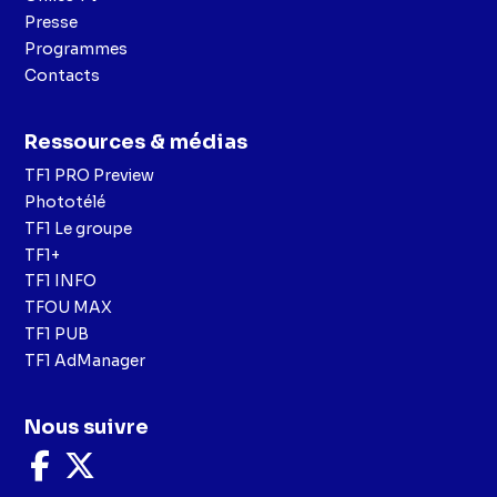
Presse
Programmes
Contacts
Ressources & médias
TF1 PRO Preview
Phototélé
TF1 Le groupe
TF1+
TF1 INFO
TFOU MAX
TF1 PUB
TF1 AdManager
Nous suivre
Nous
Nous
suivre
suivre