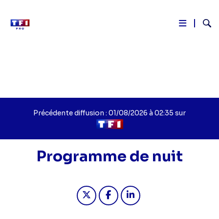
Reche
Aller
au
contenu
principal
Précédente diffusion : 01/08/2026 à 02:35 sur
Programme de nuit
Partager "Programme de nuit - Pro
Partager "Programme de nuit
Partager "Programme d