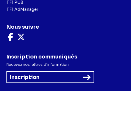
TF1 PUB
TF1 AdManager
Nous suivre
Nous
Nous
suivre
suivre
sur
sur
Facebook
X
Inscription communiqués
Recevez nos lettres d’information
Inscription
Menu
Mentions légales et CGU
Politique de confidentialité
Politique cookies
Préférences cookies
Accessibilité - Partiellement conforme
CGV