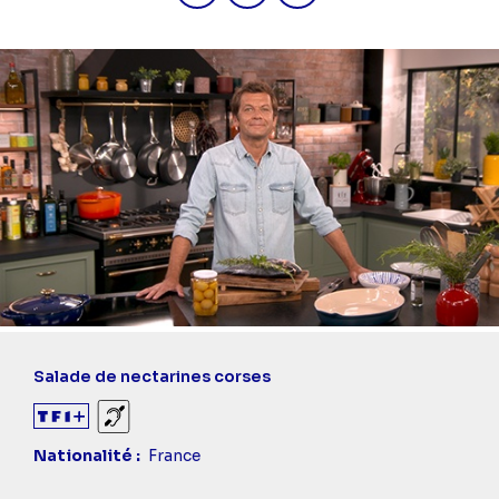
Diaporama
Titre
Salade de nectarines corses
épisode
Sourds et malentendants
Nationalité
France