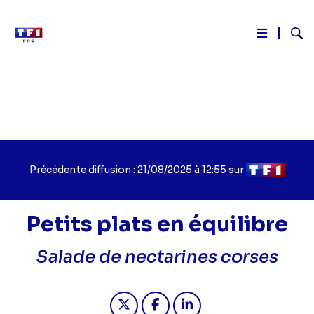
Reche
Aller
au
contenu
principal
Précédente diffusion : 21/08/2025 à 12:55 sur
Petits plats en équilibre
Titre
Salade de nectarines corses
épisode
Partager "Petits plats en équilibre 
Partager "Petits plats en équ
Partager "Petits plats 