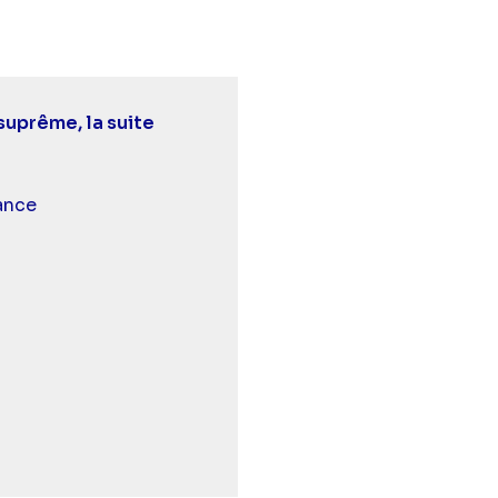
 suprême, la suite
 et malentendants
ance