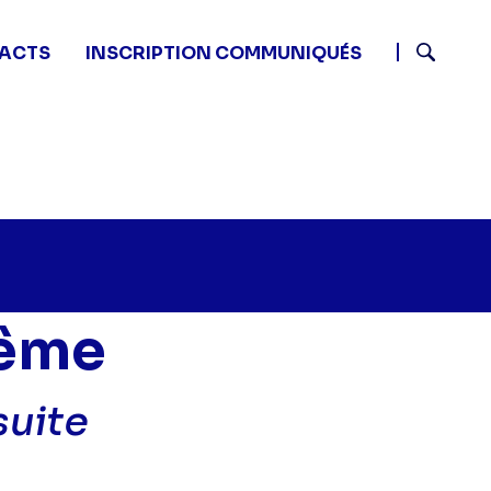
ACTS
INSCRIPTION COMMUNIQUÉS
Recherch
rême
suite
ême - NTM : L'histoire suprême, la suite" sur twitter
e suprême - NTM : L'histoire suprême, la suite" sur fac
istoire suprême - NTM : L'histoire suprême, la suite" sur