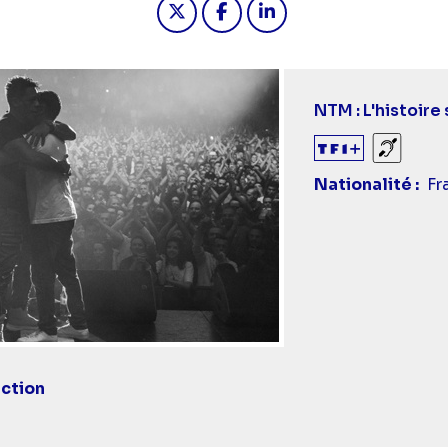
Titre
NTM : L'histoire
épisode
Sourds
Nationalité
Fr
ction