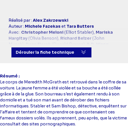
Casting
Réalisé par :
Alex Zakrzewski
simba
Auteur :
Michele Fazekas
et
Tara Butters
Avec :
Christopher Meloni
(Elliot Stabler),
Mariska
Hargitay
(Olivia Benson),
Richard Belzer
(John
Munch),
Dann Florek
(Donald Cragen),
B.D. Wong
(George Huang)
Dérouler la fiche technique
Résumé
Le corps de Meredith McGrath est retrouvé dans le coffre de sa
voiture. La jeune femme a été violée et sa bouche a été collée
grâce à de la glue. Son bourreau s'est également rendu à son
domicile et a tué son mari avant de dérober des fichiers
informatiques. Stabler et Sam Bishop, détective, enquêtent sur
l'affaire et tentent de comprendre ce que contenaient ces
fameux dossiers volés. Ils apprennent, peu après, que la victime
consultait des sites pornographiques.