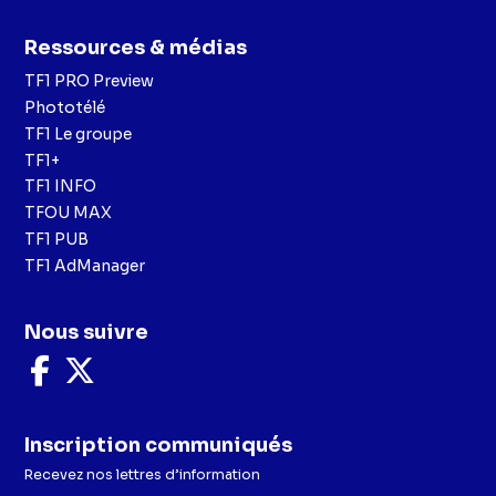
Ressources & médias
TF1 PRO Preview
Phototélé
TF1 Le groupe
TF1+
TF1 INFO
TFOU MAX
TF1 PUB
TF1 AdManager
Nous suivre
Nous
Nous
suivre
suivre
sur
sur
Facebook
X
Inscription communiqués
Recevez nos lettres d’information