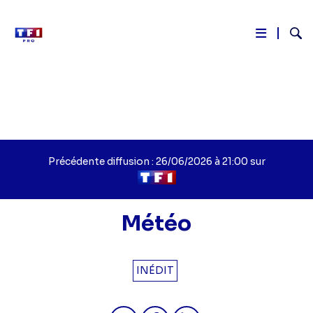
Reche
Aller
au
contenu
principal
Précédente diffusion : 26/06/2026 à 21:00 sur
Météo
INÉDIT
Partager "Météo - 2026" sur twitte
Partager "Météo - 2026" sur
Partager "Météo - 2026