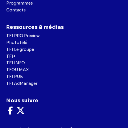
Programmes
Contacts
Ressources & médias
TF1 PRO Preview
Phototélé
TF1 Le groupe
TF1+
TF1 INFO
TFOU MAX
TF1 PUB
TF1 AdManager
Nous suivre
Nous
Nous
suivre
suivre
sur
sur
Facebook
X