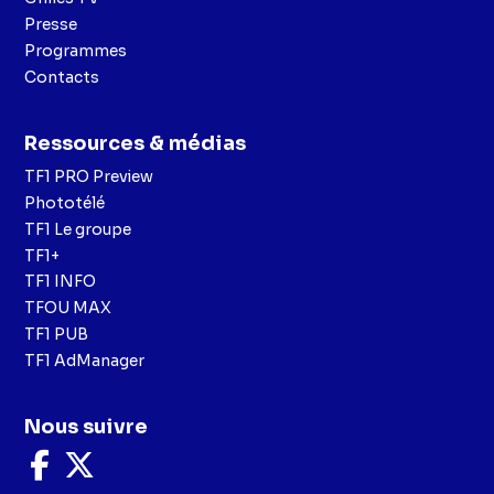
Presse
Programmes
Contacts
Ressources & médias
TF1 PRO Preview
Phototélé
TF1 Le groupe
TF1+
TF1 INFO
TFOU MAX
TF1 PUB
TF1 AdManager
Nous suivre
Nous
Nous
suivre
suivre