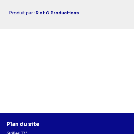
Casting
Produit par :
R et G Productions
simba
Plan du site
Grilles TV