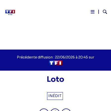
Reche
Aller
au
contenu
principal
Précédente diffusion : 22/06/2026 à 20:45 sur
Loto
INÉDIT
Partager "Loto - Loto" sur twitter
Partager "Loto - Loto" sur 
Partager "Loto - Loto"