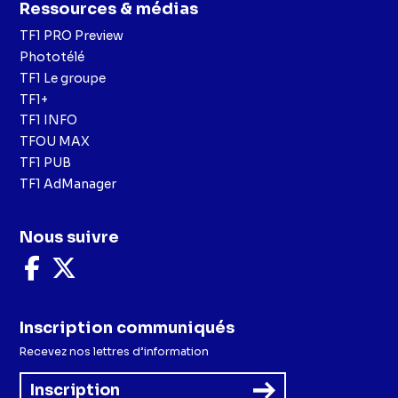
Ressources & médias
TF1 PRO Preview
Phototélé
TF1 Le groupe
TF1+
TF1 INFO
TFOU MAX
TF1 PUB
TF1 AdManager
Nous suivre
Nous
Nous
suivre
suivre
sur
sur
Facebook
X
Inscription communiqués
Recevez nos lettres d’information
Inscription