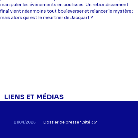
Bazin
(Suzanne),
Nicolas Sacroug
(Monsieur
manipuler les événements en coulisses. Un rebondissement
Goldstein),
Pierre Nisse
(Frédéric Goiran),
Jacques
final vient néanmoins tout bouleverser et relancer le mystère :
Schuler
(Technicien 1),
Laurent Lafuma
(Technicien 2),
mais alors qui est le meurtrier de Jacquart ?
Nathalie Dodivers
(Madame Lefèvre),
Sara Ginac
(La
préposée),
Jean-Pierre Cormarie
(Légiste)
LIENS ET MÉDIAS
21/04/2026
Dossier de presse "L'été 36"