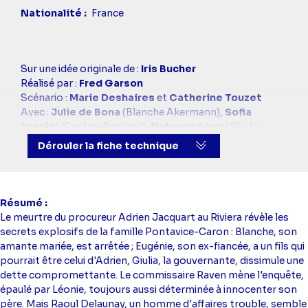
Nationalité
France
Casting
Sur une idée originale de :
Iris Bucher
simba
Réalisé par :
Fred Garson
Scénario :
Marie Deshaires
et
Catherine Touzet
Avec :
Julie de Bona
(Blanche Akermann),
Sofia
Essaïdi
(Eugénie Berthier),
Nolwenn Leroy
(Giulia
Vincent),
Constance Gay
(Léonie Morel),
Miou-Miou
Dérouler la fiche technique
(Marthe Pontavice-Caron),
François-Xavier
Demaison
(Alphonse Raven),
Pascal Elbé
(Raoul
Delaunay),
Sam Karmann
(Henri Pontavice-Caron),
Simon Ehrlacher
(Jean Berthier),
Assaad Bouab
Résumé
(Joseph Neuville),
Arnaud Binard
(Adrien Jacquart),
Le meurtre du procureur Adrien Jacquart au Riviera révèle les
Clément Aubert
(Edouard Ackerman),
Camille Japy
secrets explosifs de la famille Pontavice-Caron : Blanche, son
(Anne-Marie Meunier-Dauphin),
Constance Dollé
amante mariée, est arrêtée ; Eugénie, son ex-fiancée, a un fils qui
(Madeleine),
Antoine Simony
(Gabriel Berthier),
pourrait être celui d'Adrien, Giulia, la gouvernante, dissimule une
Victoria Eber
(Angèle Ackerman),
Patrick Ridremont
dette compromettante. Le commissaire Raven mène l'enquête,
(Edgar Girault),
Jean-Baptiste Blanc
(Louis Berthier),
épaulé par Léonie, toujours aussi déterminée à innocenter son
Ken Eind
(Félix),
Salomé Richard
(Odette),
Gabrielle
père. Mais Raoul Delaunay, un homme d'affaires trouble, semble