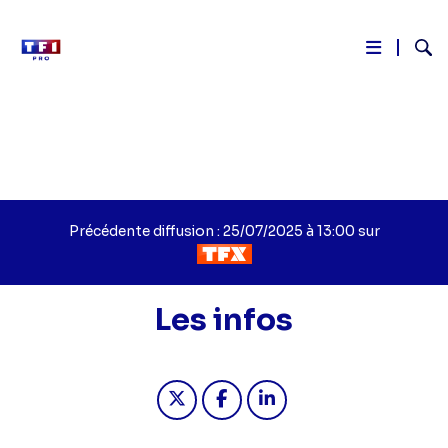
Reche
Aller
au
contenu
principal
Précédente diffusion : 25/07/2025 à 13:00 sur
Les infos
Partager "Les infos - 2025" sur twit
Partager "Les infos - 2025" 
Partager "Les infos - 2