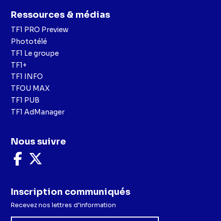
Ressources & médias
TF1 PRO Preview
Phototélé
TF1 Le groupe
TF1+
TF1 INFO
TFOU MAX
TF1 PUB
TF1 AdManager
Nous suivre
Nous
Nous
suivre
suivre
sur
sur
Facebook
X
Inscription communiqués
Recevez nos lettres d’information