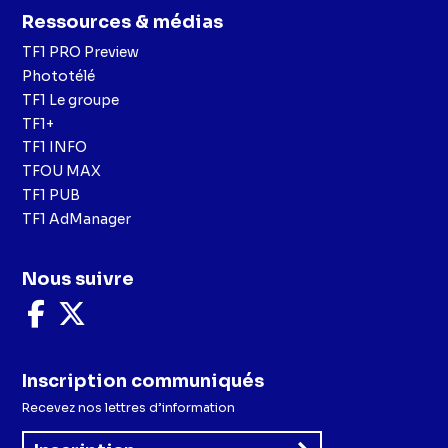
Ressources & médias
TF1 PRO Preview
Phototélé
TF1 Le groupe
TF1+
TF1 INFO
TFOU MAX
TF1 PUB
TF1 AdManager
Nous suivre
Nous
Nous
suivre
suivre
sur
sur
Facebook
X
Inscription communiqués
Recevez nos lettres d’information