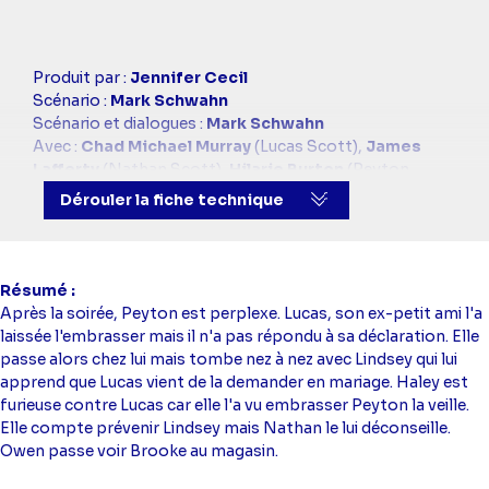
Casting
Produit par :
Jennifer Cecil
simba
Scénario :
Mark Schwahn
Scénario et dialogues :
Mark Schwahn
Avec :
Chad Michael Murray
(Lucas Scott),
James
Lafferty
(Nathan Scott),
Hilarie Burton
(Peyton
Sawyer),
Sophia Bush
(Brooke Davis),
Bethany Joy
Dérouler la fiche technique
Lenz
(Haley James-Scott),
Paul Johanson
(Daniel
"Dan" Scott),
Barbara Alyn Woods
(Deborah "Deb"
Lee-Scott),
Lee Norris
(Marvin "Mouth" McFadden)
Résumé
Après la soirée, Peyton est perplexe. Lucas, son ex-petit ami l'a
laissée l'embrasser mais il n'a pas répondu à sa déclaration. Elle
passe alors chez lui mais tombe nez à nez avec Lindsey qui lui
apprend que Lucas vient de la demander en mariage. Haley est
furieuse contre Lucas car elle l'a vu embrasser Peyton la veille.
Elle compte prévenir Lindsey mais Nathan le lui déconseille.
Owen passe voir Brooke au magasin.