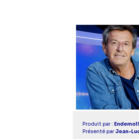
Diaporama
Casting
Produit par :
EndemolS
simba
Présenté par
Jean-Lu