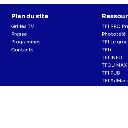
Plan du site
Ressour
Grilles TV
TF1 PRO Pr
Presse
Phototélé
Programmes
TF1 Le gro
Contacts
TF1+
TF1 INFO
TFOU MAX
TF1 PUB
TF1 AdMan
Menu
Mentions légales et CGU
Politique de confidentialité
Politiqu
CGV