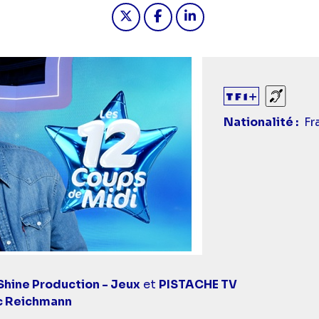
Partager "Les 12 coups de midi
Partager "Les 12 coups d
Partager "Les 12 co
Sourds
Nationalité
Fr
hine Production - Jeux
et
PISTACHE TV
c Reichmann