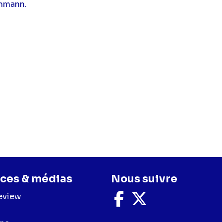
chmann.
ces & médias
Nous suivre
eview
Nous
Nous
suivre
suivre
sur
sur