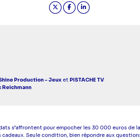
Partager "Les 12 coups de midi
Partager "Les 12 coups d
Partager "Les 12 co
lentendants
hine Production - Jeux
et
PISTACHE TV
c Reichmann
dats s’affrontent pour empocher les 30 000 euros de l
es cadeaux. Seule condition, bien répondre aux question