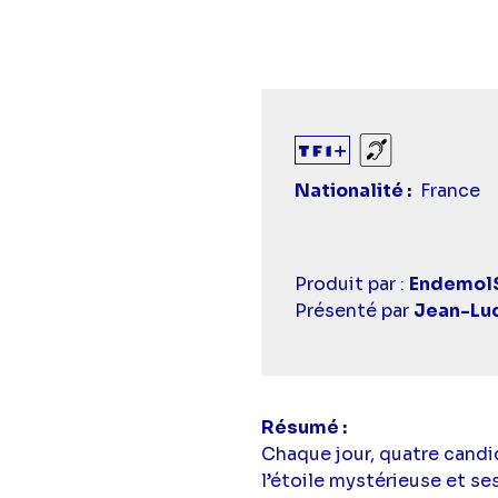
Sourds et ma
Nationalité
France
Casting
Produit par :
EndemolS
simba
Présenté par
Jean-Lu
Résumé
Chaque jour, quatre candi
l’étoile mystérieuse et s