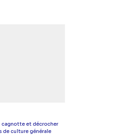
 - Episode 122" sur twitter
e midi - Episode 122" sur facebook
ups de midi - Episode 122" sur linkedin
a cagnotte et décrocher
s de culture générale