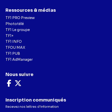
Ressources & médias
TF1 PRO Preview
Phototélé
TF1 Le groupe
TF1+
TF1 INFO
TFOU MAX
TF1 PUB
TF1 AdManager
Nous suivre
Nous
Nous
suivre
suivre
sur
sur
Facebook
X
Inscription communiqués
Recevez nos lettres d’information