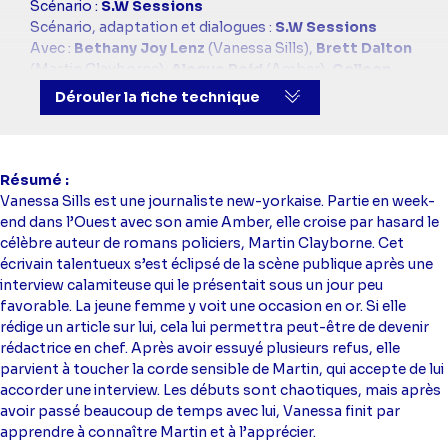
simba
Scénario :
S.W Sessions
Scénario, adaptation et dialogues :
S.W Sessions
Avec :
Bethany Joy Lenz
(Vanessa Sills),
Brett Dalton
(Martin Clayborne),
Aleque Reid
(Amber),
Colleen
Wheeler
(Ruth)
Dérouler la fiche technique
Résumé
Vanessa Sills est une journaliste new-yorkaise. Partie en week-
end dans l’Ouest avec son amie Amber, elle croise par hasard le
célèbre auteur de romans policiers, Martin Clayborne. Cet
écrivain talentueux s’est éclipsé de la scène publique après une
interview calamiteuse qui le présentait sous un jour peu
favorable. La jeune femme y voit une occasion en or. Si elle
rédige un article sur lui, cela lui permettra peut-être de devenir
rédactrice en chef. Après avoir essuyé plusieurs refus, elle
parvient à toucher la corde sensible de Martin, qui accepte de lui
accorder une interview. Les débuts sont chaotiques, mais après
avoir passé beaucoup de temps avec lui, Vanessa finit par
apprendre à connaître Martin et à l’apprécier.