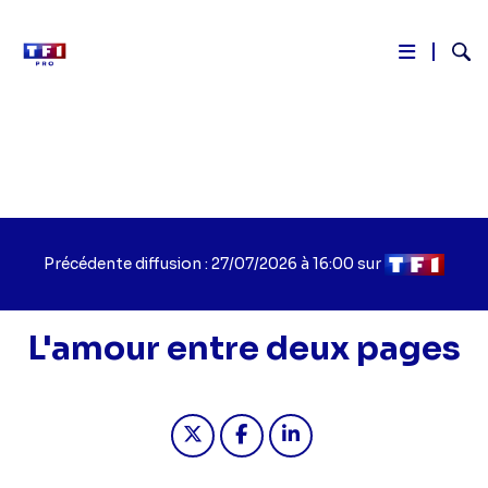
Reche
Aller
au
contenu
principal
Précédente diffusion : 27/07/2026 à 16:00 sur
L'amour entre deux pages
Partager "L'amour entre deux pages
Partager "L'amour entre deu
Partager "L'amour entr