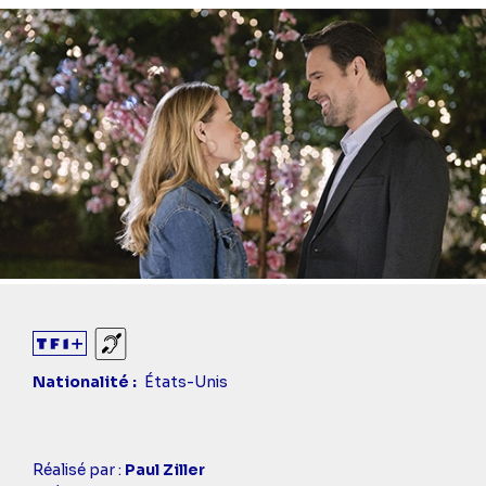
Diaporama
Sourds et malentendants
Nationalité
États-Unis
Casting
Réalisé par :
Paul Ziller