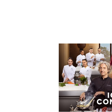
épisode
Diaporama