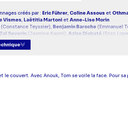
nnages créés par :
Eric Führer
,
Coline Assous
et
Othma
de Vismes
,
Laëtitia Martoni
et
Anne-Lise Morin
(Constance Teyssier),
Benjamin Baroche
(Emmanuel Te
Zoï Severin
(Jasmine Kasmi),
Azize Diabaté
(Enzo Lope
armon
(Tom Azem),
Virginie Caliari
(Olivia Listrac),
Sté
technique
 Demouy
(Rose Latour),
Catherine Marchal
(Claire Gui
ien Belvès
(Lionnel Lanneau),
Maïa Bringue
(Zoé Lannea
rence Telle
(Gaëtan Rivière),
Noémie Zeitoun
(Alice W
is Abrikh
(Joachim Guerraud),
Hubert Roulleau
(Stani
 Lisetti),
Talina Boyaci
(Coline Morel),
Margaux Aguil
et le couvert. Avec Anouk, Tom se voile la face. Pour sa 
 Grimbert),
Aaricia Lemaire
(Carla Furiani),
Bérénice T