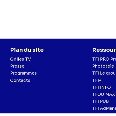
Plan du site
Ressour
Grilles TV
TF1 PRO Pr
Presse
Phototélé
Programmes
TF1 Le gro
Contacts
TF1+
TF1 INFO
TFOU MAX
TF1 PUB
TF1 AdMan