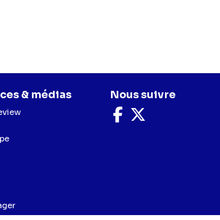
ces & médias
Nous suivre
eview
Nous
Nous
suivre
suivre
sur
sur
upe
Facebook
X
ager