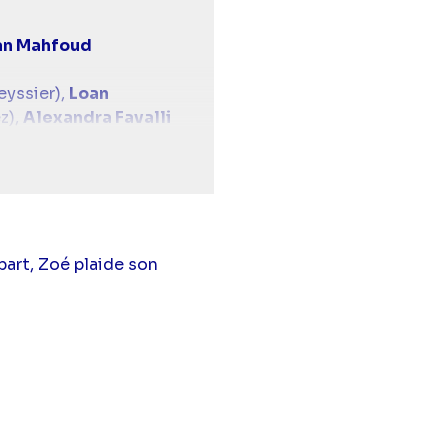
n Mahfoud
yssier),
Loan
z),
Alexandra Favalli
phane Blancafort
not),
Thomas Vilan
u),
Benjamin Douba
iesberg),
Elsa Lunghini
slas du Chesnay),
ar
(Billie Coudert),
part, Zoé plaide son
annenberg
(Bérénice