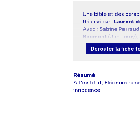
Casting
Une bible et des perso
simba
Réalisé par :
Laurent 
Avec :
Sabine Perraud
Becmont
(Jim Leroy),
(Maya Dubois),
Tom D
Dérouler la fiche 
(Marc Leroy),
Vanessa
(Léonard Sebbah),
Luc
Paris
(Solal Fayet),
Te
(Clotilde Armand),
Jan
Résumé
Ginnie Watson
(Angèle
A L'institut, Eléonore rem
Julie Sassoust
(Anaïs
innocence.
Leblond)