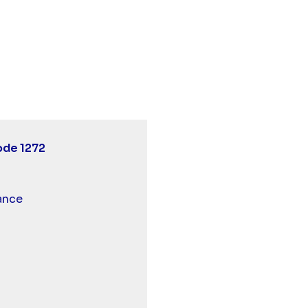
 Episode 1272" sur twitter
ence - Episode 1272" sur facebook
commence - Episode 1272" sur linkedin
ode 1272
ode
 et malentendants
ance