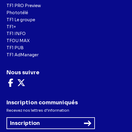
TF1 PRO Preview
Phototélé
TF1 Le groupe
TF1+
TF1 INFO
TFOU MAX
TF1 PUB
TF1 AdManager
Nous suivre
Nous
Nous
suivre
suivre
sur
sur
Facebook
X
Inscription communiqués
Recevez nos lettres d’information
Inscription