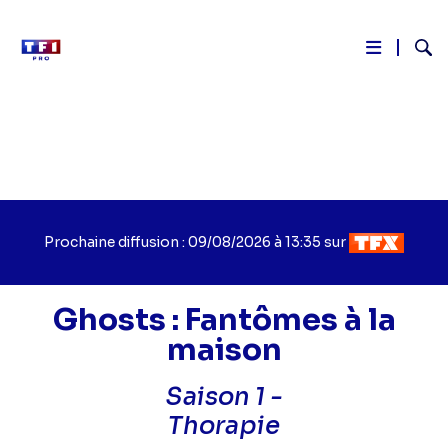
Reche
Aller
au
contenu
principal
Prochaine diffusion : 09/08/2026 à 13:35 sur
Ghosts : Fantômes à la
maison
Saison 1 -
Titre
Thorapie