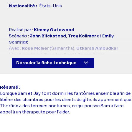
Nationalité
États-Unis
Casting
Réalisé par :
Kimmy Gatewood
simba
Scénario :
John Blickstead
,
Trey Kollmer
et
Emily
Schmidt
Avec :
Rose McIver
(Samantha),
Utkarsh Ambudkar
(Jay Arondekar),
Brandon Scott Jones
(Isaac
Higgintoot),
Danielle Pinnock
(Alberta Haynes),
Dérouler la fiche technique
Richie Moriarty
(Pete Martino),
Asher Grodman
(Trevor Lefkowitz),
Rebecca Wisocky
(Hetty
Woodstone),
Román Zaragoza
(Sasappis),
Devan
Chandler Long
(Thorfinn),
Sheila Carrasco
(Marie-
Résumé
Jeanne)
Lorsque Sam et Jay font dormir les fantômes ensemble afin de
libérer des chambres pour les clients du gîte, ils apprennent que
Thorfinn a des terreurs nocturnes, ce qui pousse Sam à faire
appel à un thérapeute pour l'aider.