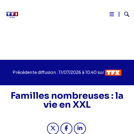
Reche
Aller
au
contenu
principal
Précédente diffusion : 11/07/2026 à 10:40 sur
Familles nombreuses : la
vie en XXL
Partager "Familles nombreuses : la v
Partager "Familles nombreuse
Partager "Familles nomb