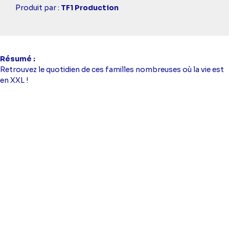
Casting
Produit par :
TF1 Production
simba
Résumé
Retrouvez le quotidien de ces familles nombreuses où la vie est
en XXL !