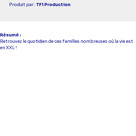
Casting
Produit par :
TF1 Production
simba
Résumé
Retrouvez le quotidien de ces familles nombreuses où la vie est
en XXL !