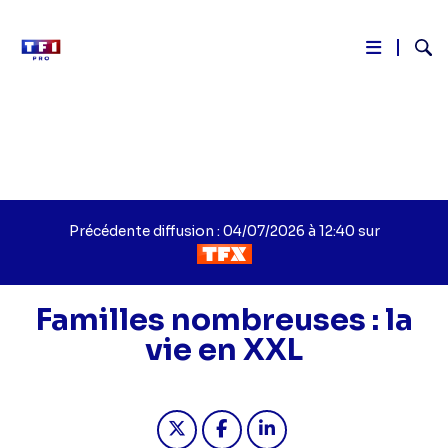
Reche
Aller
au
contenu
principal
Précédente diffusion : 04/07/2026 à 12:40 sur
Familles nombreuses : la
vie en XXL
Partager "Familles nombreuses : la v
Partager "Familles nombreuse
Partager "Familles nomb