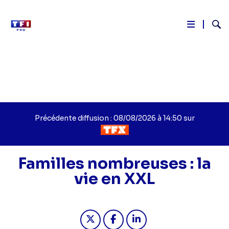
Reche
Aller
au
contenu
principal
Précédente diffusion : 08/08/2026 à 14:50 sur
Familles nombreuses : la
vie en XXL
Partager "Familles nombreuses : la 
Partager "Familles nombreuse
Partager "Familles nomb