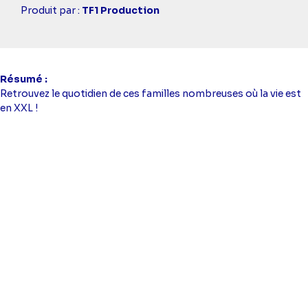
Casting
Produit par :
TF1 Production
simba
Résumé
Retrouvez le quotidien de ces familles nombreuses où la vie est
en XXL !