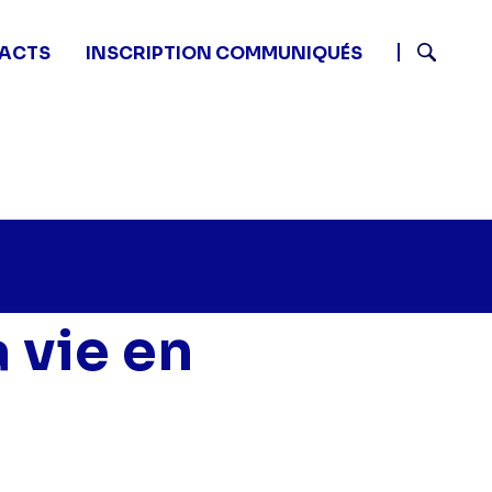
ACTS
INSCRIPTION COMMUNIQUÉS
Recherch
 vie en
 la vie en XXL - Episode 11" sur twitter
uses : la vie en XXL - Episode 11" sur facebook
ombreuses : la vie en XXL - Episode 11" sur linkedin