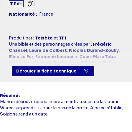
Sourds et malentendants
Nationalité
France
Casting
Produit par :
Telsète
et
TF1
simba
Une bible et des personnages créés par :
Frédéric
Chansel
,
Laure de Colbert
,
Nicolas Durand-Zouky
,
Eline Le Fur
,
Fabienne Lesieur
et
Jean-Marc Taba
Réalisé par :
Jérémie Patier
,
Lionel Smila
et
Zoltan
Zidi
Dérouler la fiche technique
Scénario :
Lise Barembaum
,
Sarah Belhassen
,
Nicolas Brossette
,
Judith Da Costa Rosa
,
Claudio
Descalzi
,
Eric Gueho
,
Chloé Le Bihan
,
Cyril Legrais
,
Emmanuelle Phalippou
et
Sandrine Sénès
Résumé
Dialogues :
Iris de Jessey
,
Sven Jacquet
et
Nicolas
Manon découvre que sa mère a menti au sujet de la victime.
Chrétien
Waren surprend Lizzie sur le pas de la porte. A peine rétablie,
Scénario et adaptation :
Lise Barembaum
,
Sarah
Soizic se rend à un date.
Belhassen
,
Nicolas Brossette
,
Judith Da Costa
Rosa
,
Claudio Descalzi
,
Eric Gueho
,
Chloé Le Bihan
,
Cyril Legrais
,
Emmanuelle Phalippou
et
Sandrine