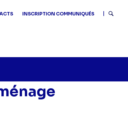
ACTS
INSCRIPTION COMMUNIQUÉS
Recherch
 ménage
 du ménage - Rabia et Christiane" sur twitter
xperts du ménage - Rabia et Christiane" sur facebook
les experts du ménage - Rabia et Christiane" sur linked