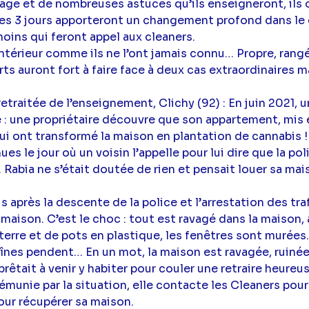
ge et de nombreuses astuces qu’ils enseigneront, ils 
Ces 3 jours apporteront un changement profond dans l
oins qui feront appel aux cleaners.
ntérieur comme ils ne l’ont jamais connu… Propre, rangé
s auront fort à faire face à deux cas extraordinaires ma
 retraitée de l’enseignement, Clichy (92) : En juin 2021, u
 : une propriétaire découvre que son appartement, mis 
qui ont transformé la maison en plantation de cannabis ! 
s le jour où un voisin l’appelle pour lui dire que la pol
 Rabia ne s’était doutée de rien et pensait louer sa m
s après la descente de la police et l’arrestation des tra
 maison. C’est le choc : tout est ravagé dans la maison,
erre et de pots en plastique, les fenêtres sont murées
înes pendent… En un mot, la maison est ravagée, ruiné
prêtait à venir y habiter pour couler une retraire heureu
munie par la situation, elle contacte les Cleaners pour 
our récupérer sa maison.