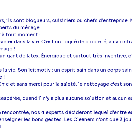
rs, ils sont blogueurs, cuisiniers ou chefs d’entreprise. M
xperts du ménage.
ir à tout moment :
nier dans la vie. C’est un toqué de propreté, aussi intr
énage !
 un gant de latex. Énergique et surtout très inventive, e
la vie. Son leitmotiv : un esprit sain dans un corps sain
 !
 Chic et sans merci pour la saleté, le nettoyage c’est so
spérée, quand il n’y a plus aucune solution et aucun esp
e rencontrée, nos 4 experts décideront lequel d’entre e
 enseigner les bons gestes. Les Cleaners n’ont que 3 jou
 !