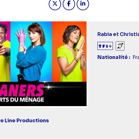
Titre
Rabia et Christ
épisode
Sourds
Nationalité
Fr
e Line Productions