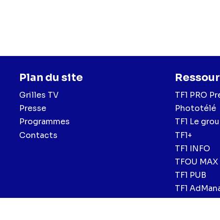
Plan du site
Ressour
Grilles TV
TF1 PRO Pr
Presse
Phototélé
Programmes
TF1 Le gro
Contacts
TF1+
TF1 INFO
TFOU MAX
TF1 PUB
TF1 AdMan
Mentions légales et CGU
Politique de confidentialité
Politiqu