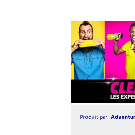
Diaporama
Casting
Produit par :
Adventur
simba