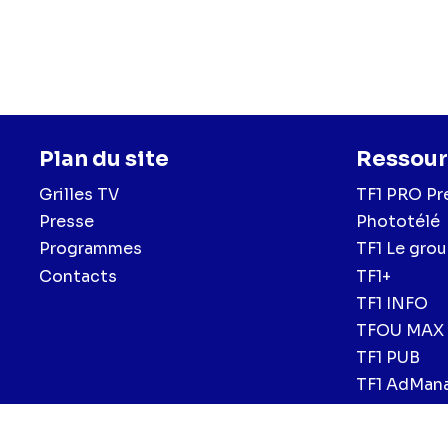
Plan du site
Ressour
Grilles TV
TF1 PRO Pr
Presse
Phototélé
Programmes
TF1 Le gro
Contacts
TF1+
TF1 INFO
TFOU MAX
TF1 PUB
TF1 AdMan
Mentions légales et CGU
Politique de confidentialité
Politiqu