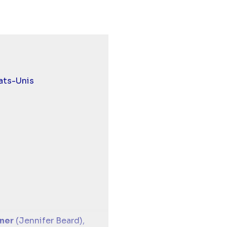
 et malentendants
onseillé aux -10 ans
ats-Unis
ner
(Jennifer Beard),