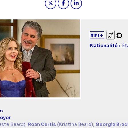
Sourds
Déc
Nationalité
Ét
ys
Boyer
este Beard),
Roan Curtis
(Kristina Beard),
Georgia Brad