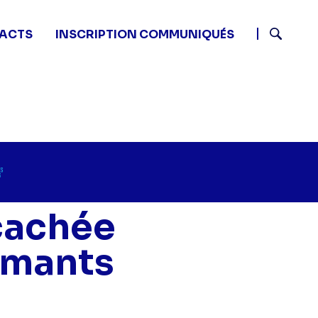
ACTS
INSCRIPTION COMMUNIQUÉS
Recherch
 cachée
amants
face cachée d'une croqueuse de diamants - Celeste Beard
: la face cachée d'une croqueuse de diamants - Celeste
eard : la face cachée d'une croqueuse de diamants - Ce