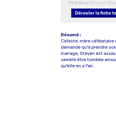
Eli Gabay
(Steven Bea
Directeur artistique :
Dérouler la fiche 
Résumé
Celeste, mère célibataire 
demande qu’à prendre soin 
mariage, Steven est assas
semble être tombée amoure
qu’elle en a l’air.