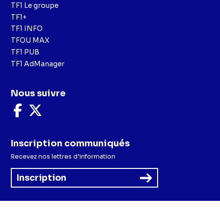
TF1 Le groupe
TF1+
TF1 INFO
TFOU MAX
TF1 PUB
TF1 AdManager
Nous suivre
Nous
Nous
suivre
suivre
sur
sur
Facebook
X
Inscription communiqués
Recevez nos lettres d’information
Inscription
Menu
Mentions légales et CGU
Politique de confidentialité
Politique cookies