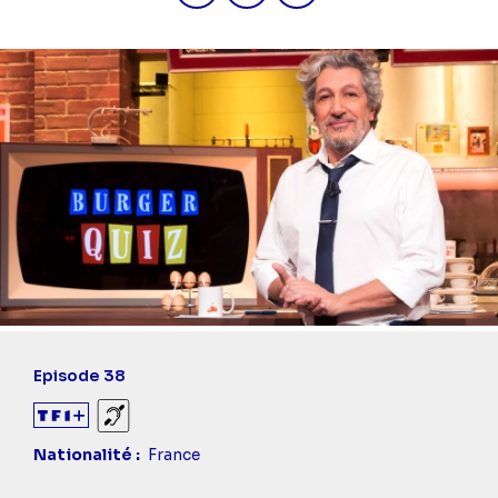
Diaporama
Titre
Episode 38
épisode
Sourds et malentendants
Nationalité
France