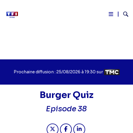
Reche
Aller
au
contenu
principal
Prochaine diffusion : 25/08/2026 à 19:30 sur
Burger Quiz
Titre
Episode 38
épisode
Partager "Burger Quiz - Episode 38"
Partager "Burger Quiz - Epis
Partager "Burger Quiz 