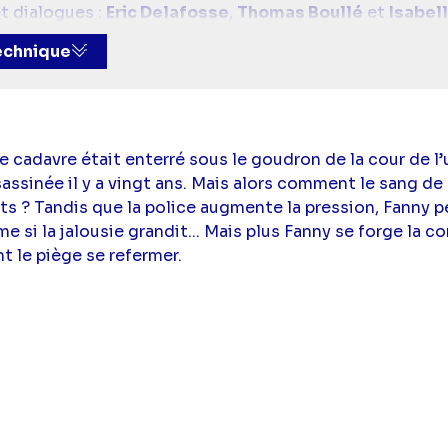
t dialogues :
Eric Delafosse
,
Thomas Boullé
et
Isabell
(Fanny Legoff),
Marie-Anne Chazel
(Chantal Legoff),
C
technique
homas Jouannet
(Patrick Kermabon),
Arnaud Binard
(M
e Diawara),
Medi Sadoun
(Julien Rousseau),
Lorànt De
s Prigent),
Bénédicte Choisnet
(Léonie Morvan),
Calix
ntin Laclotte-Parmentier
(Lucas Kermabon),
Aymeric
mann
(Chloé Chavaud),
Brigitte Aubry
(Barbara Perrier)
le cadavre était enterré sous le goudron de la cour de l
et
(Serge Chavaud),
Philippe Languille
(Gilles Perrier),
assinée il y a vingt ans. Mais alors comment le sang de 
amour
(Fanny Legoff jeune),
Adèle Abonneau
(Léonie 
ts ? Tandis que la police augmente la pression, Fanny p
une),
Christophe Grégoire
(Bruno Legoff),
Sophie Chas
 si la jalousie grandit... Mais plus Fanny se forge la c
on
(Journaliste TV)
nt le piège se refermer.