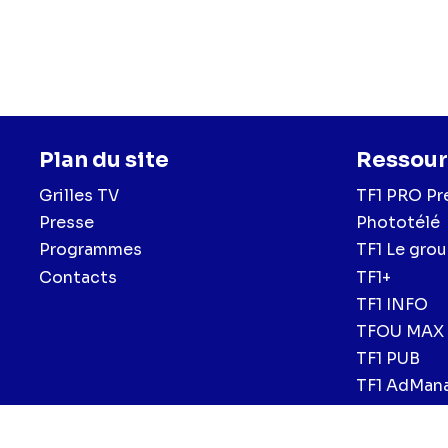
Plan du site
Ressour
Grilles TV
TF1 PRO Pr
Presse
Phototélé
Programmes
TF1 Le gro
Contacts
TF1+
TF1 INFO
TFOU MAX
TF1 PUB
TF1 AdMan
Mentions légales et CGU
Politique de confidentialité
Politiqu