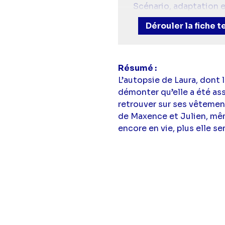
Scénario, adaptation e
Avec :
Nolwenn Leroy
Dérouler la fiche 
(Armelle Kermabon),
T
Léonie Simaga
(Paulin
Matthieu Rozé
(Charle
(Nicolas Pernetti),
Que
Résumé
Perrier),
Margot Heck
L’autopsie de Laura, dont 
Jouan),
Thierry Levar
démonter qu’elle a été ass
jeune),
Rébecca Benh
retrouver sur ses vêtemen
Prevot
(Yann Robic je
de Maxence et Julien, même
Chantal),
Ophélie Bar
encore en vie, plus elle se