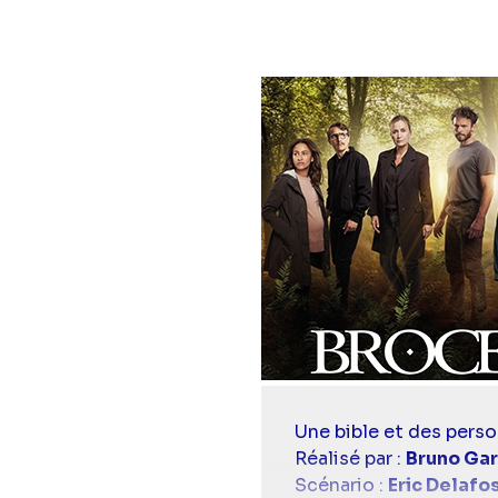
Diaporama
Casting
Une bible et des perso
simba
Réalisé par :
Bruno Gar
Scénario :
Eric Delafo