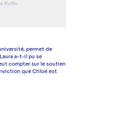
e Polin
atherine Marchal
axence Guivarch),
utsch
(Yann Robic),
te Broisin-Doutaz
 Fougeron
(Erwan
,
Ted Etienne
(Malo
’université, permet de
Eva Hatik
(Laura Perrier
Laura a-t-il pu se
Morvan jeune),
Renan
eut compter sur le soutien
selat
(Avocate
onviction que Chloé est