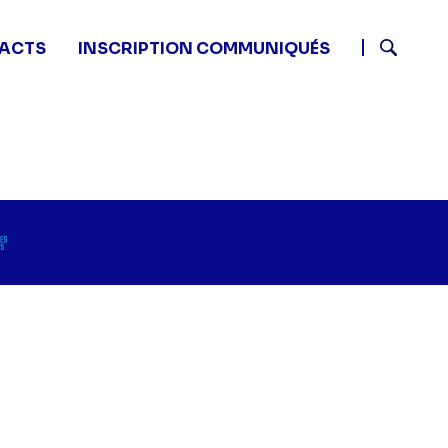
ACTS
INSCRIPTION COMMUNIQUÉS
Recherch
e 3" sur twitter
Episode 3" sur facebook
de - Episode 3" sur linkedin