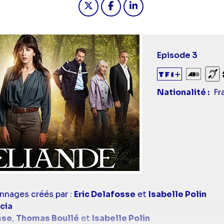
Titre
Episode 3
épisode
Audiod
So
Nationalité
Fr
nnages créés par :
Eric Delafosse
et
Isabelle Polin
cia
sse
,
Thomas Boullé
et
Isabelle Polin