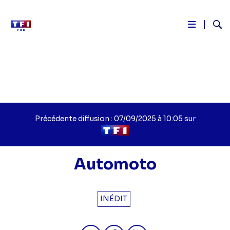
Reche
Aller
au
contenu
principal
Précédente diffusion : 07/09/2025 à 10:05 sur
Automoto
INÉDIT
Partager "Automoto - Automoto n°
Partager "Automoto - Auto
Partager "Automoto - 