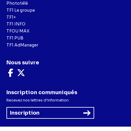
Phototélé
TF1 Le groupe
TF1+
TF1 INFO
TFOU MAX
TF1 PUB
TF1 AdManager
Nous suivre
Nous
Nous
suivre
suivre
sur
sur
Facebook
X
Inscription communiqués
Recevez nos lettres d’information
Inscription