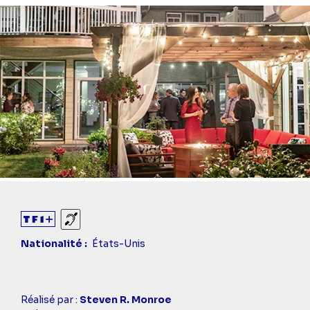
Diaporama
Sourds et malentendants
Nationalité
États-Unis
Casting
Réalisé par :
Steven R. Monroe