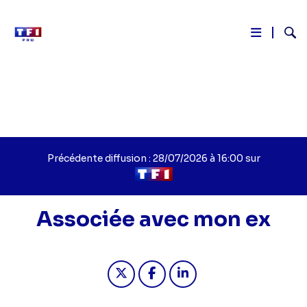
Reche
Aller
au
contenu
principal
Précédente diffusion : 28/07/2026 à 16:00 sur
Associée avec mon ex
Partager "Associée avec mon ex - A
Partager "Associée avec mon
Partager "Associée ave