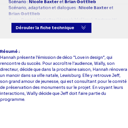
simba
Scénario :
Nicole Baxter
et
Brian Gottlieb
Scénario, adaptation et dialogues :
Nicole Baxter
et
Brian Gottlieb
Avec :
Danica McKellar
(Hannah McElroy),
Andrew W.
Walker
(Jeff Winslow),
Alvina August
(Julie),
Jan
Dérouler la fiche technique
Skene
(Betty McElroy),
Eric Pollins
(Frank McElroy)
Résumé
Hannah présente l'émission de déco "Love in design", qui
rencontre du succès. Pour accroître l'audience, Wally, son
directeur, décide que dans la prochaine saison, Hannah rénovera
un manoir dans sa ville natale, Lewisburg. Elle y retrouve Jeff,
son grand amour de jeunesse, qui est consultant pour le comité
de préservation des monuments sur le projet. En voyant leurs
interactions, Wally décide que Jeff doit faire partie du
programme.