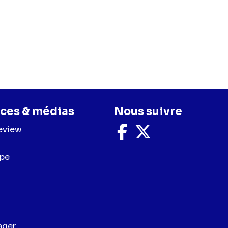
ces & médias
Nous suivre
eview
Nous
Nous
suivre
suivre
sur
sur
upe
Facebook
X
ager