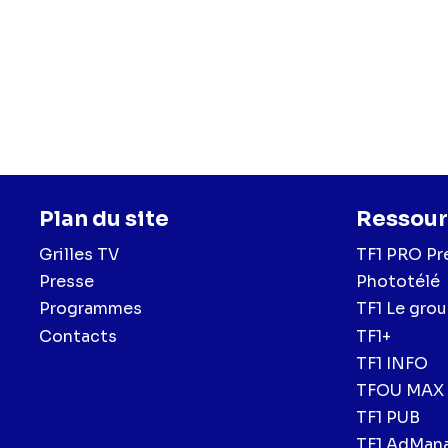
Plan du site
Ressour
Grilles TV
TF1 PRO Pr
Presse
Phototélé
Programmes
TF1 Le gro
Contacts
TF1+
TF1 INFO
TFOU MAX
TF1 PUB
TF1 AdMan