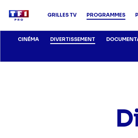
Main
navigation
GRILLES TV
PROGRAMMES
Aller
DIVERTISSEMENT
CINÉMA
DOCUMENT
au
contenu
principal
D