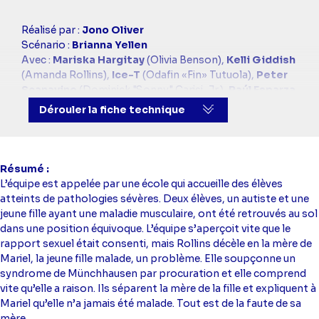
Casting
Réalisé par :
Jono Oliver
simba
Scénario :
Brianna Yellen
Avec :
Mariska Hargitay
(Olivia Benson),
Kelli Giddish
(Amanda Rollins),
Ice-T
(Odafin «Fin» Tutuola),
Peter
Scanavino
(Dominick "Sonny" Carisi, Jr.),
Raúl Esparza
(Rafael Barba)
Dérouler la fiche technique
Résumé
L’équipe est appelée par une école qui accueille des élèves
atteints de pathologies sévères. Deux élèves, un autiste et une
jeune fille ayant une maladie musculaire, ont été retrouvés au sol
dans une position équivoque. L’équipe s’aperçoit vite que le
rapport sexuel était consenti, mais Rollins décèle en la mère de
Mariel, la jeune fille malade, un problème. Elle soupçonne un
syndrome de Münchhausen par procuration et elle comprend
vite qu’elle a raison. Ils séparent la mère de la fille et expliquent à
Mariel qu’elle n’a jamais été malade. Tout est de la faute de sa
mère.