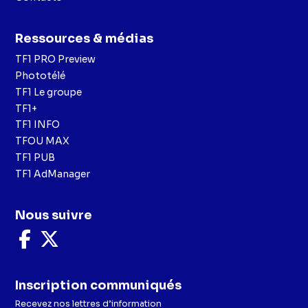
Ressources & médias
TF1 PRO Preview
Phototélé
TF1 Le groupe
TF1+
TF1 INFO
TFOU MAX
TF1 PUB
TF1 AdManager
Nous suivre
Nous
Nous
suivre
suivre
sur
sur
Facebook
X
Inscription communiqués
Recevez nos lettres d’information