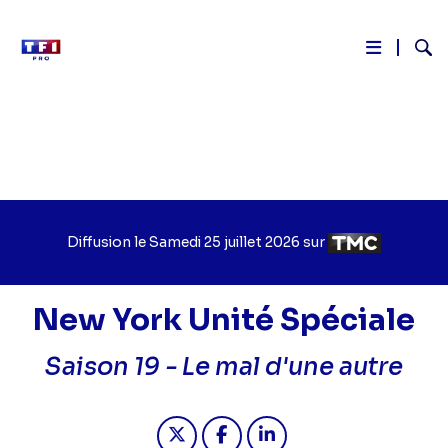
Reche
Aller
au
contenu
principal
Diffusion le
Jour
Samedi 25 juillet 2026
sur
Chaîne
de
de
diffusion
diffusion
New York Unité Spéciale
Saison 19 -
Le mal d'une autre
Partager "2026-07-25 21:15 - New Yo
Partager "2026-07-25 21:15 -
Partager "2026-07-25 2