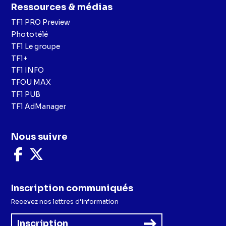
Ressources & médias
TF1 PRO Preview
Phototélé
TF1 Le groupe
TF1+
TF1 INFO
TFOU MAX
TF1 PUB
TF1 AdManager
Nous suivre
Nous
Nous
suivre
suivre
sur
sur
Facebook
X
Inscription communiqués
Recevez nos lettres d’information
Inscription