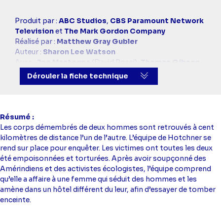
Casting
Produit par :
ABC Studios
,
CBS Paramount Network
simba
Television
et
The Mark Gordon Company
Réalisé par :
Matthew Gray Gubler
Auteur :
Sharon Lee Watson
Avec :
Joe Mantegna
(David Rossi),
Thomas Gibson
(Aaron Hotchner),
Shemar Moore
(Derek Morgan),
Dérouler la fiche technique
A.J. Cook
(Jennifer Jareau),
Kirsten Vangsness
(Penelope Garcia),
Matthew Gray Gubler
(Docteur
Spencer Reid),
Jeanne Tripplehorn
(Alex Blake)
Résumé
Les corps démembrés de deux hommes sont retrouvés à cent
kilomètres de distance l’un de l’autre. L’équipe de Hotchner se
rend sur place pour enquêter. Les victimes ont toutes les deux
été empoisonnées et torturées. Après avoir soupçonné des
Amérindiens et des activistes écologistes, l’équipe comprend
qu’elle a affaire à une femme qui séduit des hommes et les
amène dans un hôtel différent du leur, afin d’essayer de tomber
enceinte.