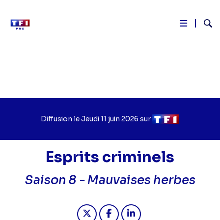
Reche
Aller
au
contenu
principal
Diffusion le
Jour
Jeudi 11 juin 2026
sur
Chaîne
de
de
diffusion
diffusion
Esprits criminels
Saison 8 -
Mauvaises herbes
Partager "2026-06-11 23:00 - Esprit
Partager "2026-06-11 23:00 -
Partager "2026-06-11 2