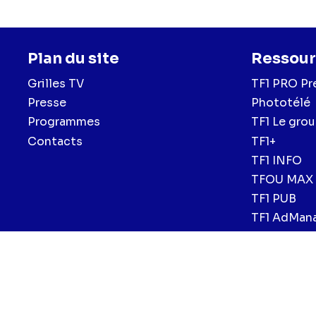
Plan du site
Ressour
Grilles TV
TF1 PRO Pr
Presse
Phototélé
Programmes
TF1 Le gro
Contacts
TF1+
TF1 INFO
TFOU MAX
TF1 PUB
TF1 AdMan
Menu
Mentions légales et CGU
Politique de confidentialité
Politiqu
CGV