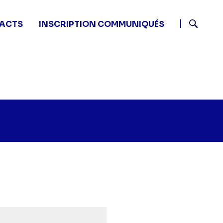
ACTS
INSCRIPTION COMMUNIQUÉS
Recherch
tits plats en équilibre - -" sur twitter
0 - Petits plats en équilibre - -" sur facebook
 13:50 - Petits plats en équilibre - -" sur linkedin