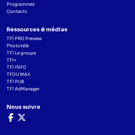
Programmes
Contacts
Ressources & médias
TF1 PRO Preview
Phototélé
TF1 Le groupe
TF1+
TF1 INFO
TFOU MAX
TF1 PUB
TF1 AdManager
Nous suivre
Nous
Nous
suivre
suivre
sur
sur