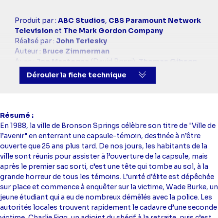
Casting
Produit par :
ABC Studios
,
CBS Paramount Network
simba
Television
et
The Mark Gordon Company
Réalisé par :
John Terlesky
Auteur :
Bruce Zimmerman
Avec :
Joe Mantegna
(David Rossi),
Thomas Gibson
(Aaron Hotchner),
Shemar Moore
(Derek Morgan),
Dérouler la fiche technique
A.J. Cook
(Jennifer Jareau),
Kirsten Vangsness
(Penelope Garcia),
Matthew Gray Gubler
(Docteur
Spencer Reid),
Jeanne Tripplehorn
(Alex Blake)
Résumé
En 1988, la ville de Bronson Springs célèbre son titre de "Ville de
l’avenir" en enterrant une capsule-témoin, destinée à n’être
ouverte que 25 ans plus tard. De nos jours, les habitants de la
ville sont réunis pour assister à l’ouverture de la capsule, mais
après le premier sac sorti, c’est une tête qui tombe au sol, à la
grande horreur de tous les témoins. L’unité d’élite est dépêchée
sur place et commence à enquêter sur la victime, Wade Burke, un
jeune étudiant qui a eu de nombreux démêlés avec la police. Les
autorités locales trouvent rapidement le cadavre d’une seconde
victime, Charlie Figg, un adjoint du shérif à la retraite, puis c’est