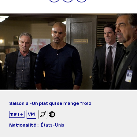
Saison 8 -
Un plat qui se mange froid
VM
Sourds et malentendants
Déconseillé aux -10 ans
Nationalité
États-Unis