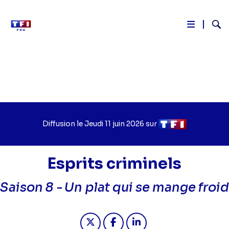
Reche
Aller
au
contenu
principal
Diffusion le
Jour
Jeudi 11 juin 2026
sur
Chaîne
de
de
diffusion
diffusion
Esprits criminels
Saison 8 -
Un plat qui se mange froid
Partager "2026-06-11 02:55 - Esprits
Partager "2026-06-11 02:55 -
Partager "2026-06-11 02