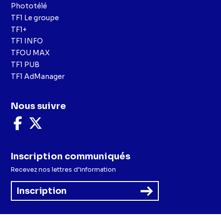
Phototélé
TF1 Le groupe
TF1+
TF1 INFO
TFOU MAX
TF1 PUB
TF1 AdManager
Nous suivre
Nous
Nous
suivre
suivre
sur
sur
Facebook
X
Inscription communiqués
Recevez nos lettres d’information
Inscription