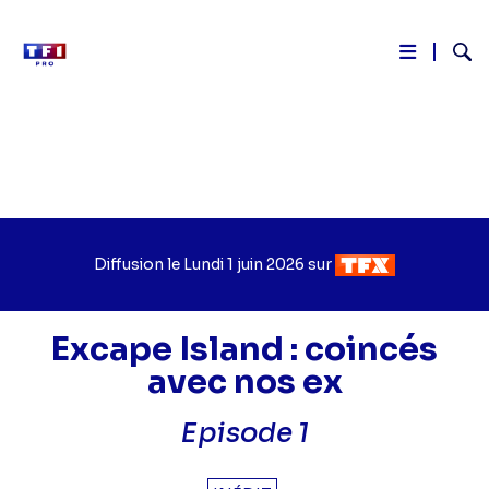
Reche
Aller
au
contenu
principal
Diffusion le
Jour
Lundi 1 juin 2026
sur
Chaîne
de
de
diffusion
diffusion
Excape Island : coincés
avec nos ex
Episode 1