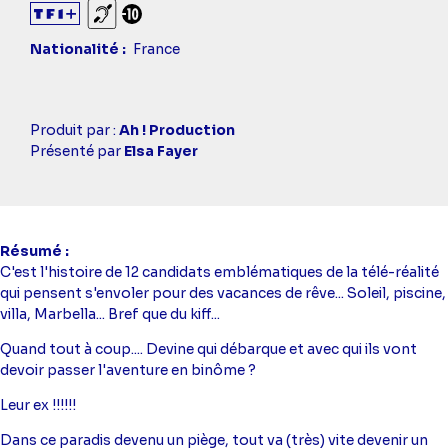
Sourds et malentendants
Déconseillé aux -10 ans
Nationalité
France
Casting
Produit par :
Ah ! Production
simba
Présenté par
Elsa Fayer
Résumé
C'est l'histoire de 12 candidats emblématiques de la télé-réalité
qui pensent s'envoler pour des vacances de rêve... Soleil, piscine,
villa, Marbella... Bref que du kiff...
Quand tout à coup.... Devine qui débarque et avec qui ils vont
devoir passer l'aventure en binôme ?
Leur ex !!!!!!
Dans ce paradis devenu un piège, tout va (très) vite devenir un