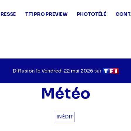
PRESSE
TF1 PRO PREVIEW
PHOTOTÉLÉ
CONT
Diffusion le
Jour
Vendredi 22 mai 2026
sur
Chaîne
de
de
diffusion
diffusion
Météo
INÉDIT