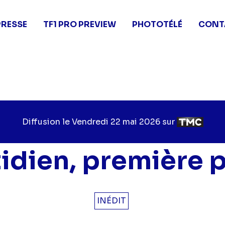
PRESSE
TF1 PRO PREVIEW
PHOTOTÉLÉ
CONT
Diffusion le
Jour
Vendredi 22 mai 2026
sur
Chaîne
de
de
diffusion
diffusion
idien, première p
INÉDIT