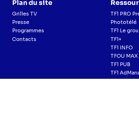
Plan du site
Ressour
Grilles TV
TF1 PRO Pr
Presse
Phototélé
Programmes
TF1 Le gro
Contacts
TF1+
TF1 INFO
TFOU MAX
TF1 PUB
TF1 AdMan
Menu
Mentions légales et CGU
Politique de confidentialité
Politiqu
CGV