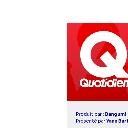
Casting
Produit par :
Bangumi
simba
Présenté par
Yann Bar