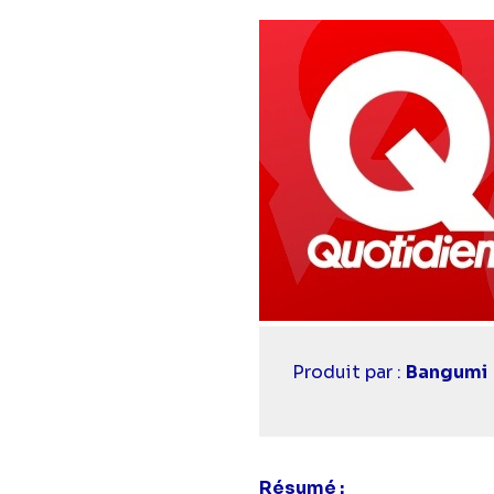
Casting
Produit par :
Bangumi
simba
Résumé