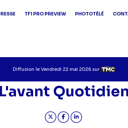
PRESSE
TF1 PRO PREVIEW
PHOTOTÉLÉ
CONT
Diffusion le
Jour
Vendredi 22 mai 2026
sur
Chaîne
de
de
diffusion
diffusion
L'avant Quotidie
Partager "2026-05-22 18:20 - L
Partager "2026-05-22 18:
Partager "2026-05-2