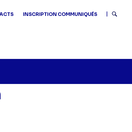
ACTS
INSCRIPTION COMMUNIQUÉS
Recherch
n
'avant Quotidien - Episode 157" sur twitter
20 - L'avant Quotidien - Episode 157" sur facebook
2 18:20 - L'avant Quotidien - Episode 157" sur linkedin