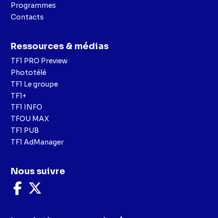
Programmes
Contacts
Ressources & médias
TF1 PRO Preview
Phototélé
TF1 Le groupe
TF1+
TF1 INFO
TFOU MAX
TF1 PUB
TF1 AdManager
Nous suivre
Nous
Nous
suivre
suivre
sur
sur
Facebook
X