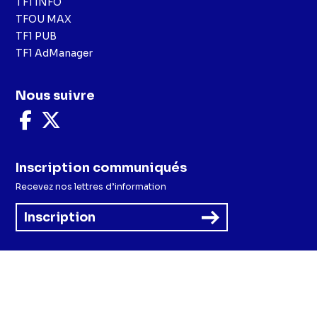
TF1 INFO
TFOU MAX
TF1 PUB
TF1 AdManager
Nous suivre
Nous
Nous
suivre
suivre
sur
sur
Facebook
X
Inscription communiqués
Recevez nos lettres d’information
Inscription
Menu
Mentions légales et CGU
Politique de confidentialité
Politique cookies
Préférences cookies
Accessibilité - Partiellement conforme
CGV