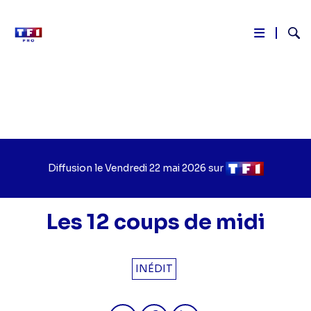
Reche
Aller
au
contenu
principal
Diffusion le
Jour
Vendredi 22 mai 2026
sur
Chaîne
de
de
diffusion
diffusion
Les 12 coups de midi
INÉDIT
Partager "2026-05-22 11:50 - Les 12
Partager "2026-05-22 11:50 -
Partager "2026-05-22 1