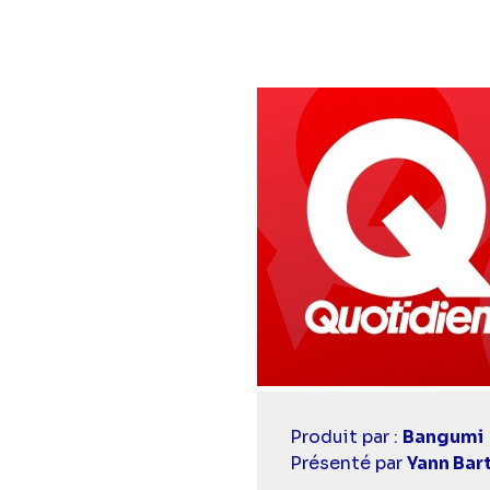
Casting
Produit par :
Bangumi
simba
Présenté par
Yann Bar