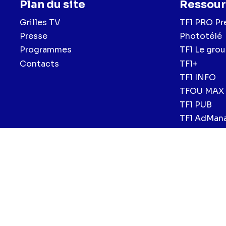
Plan du site
Ressour
Grilles TV
TF1 PRO Pr
Presse
Phototélé
Programmes
TF1 Le gro
Contacts
TF1+
TF1 INFO
TFOU MAX
TF1 PUB
TF1 AdMan
Menu
Mentions légales et CGU
Politique de confidentialité
Politiqu
CGV