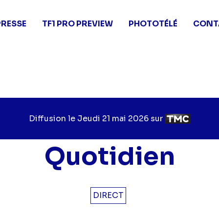
PRESSE
TF1 PRO PREVIEW
PHOTOTÉLÉ
CONT
Diffusion le
Jour
Jeudi 21 mai 2026
sur
Chaîne
de
de
diffusion
diffusion
Quotidien
DIRECT