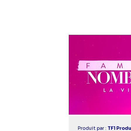
Casting
Produit par :
TF1 Produ