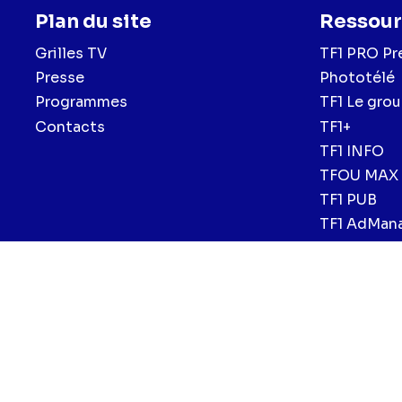
Plan du site
Ressour
Grilles TV
TF1 PRO Pr
Presse
Phototélé
Programmes
TF1 Le gro
Contacts
TF1+
TF1 INFO
TFOU MAX
TF1 PUB
TF1 AdMan
Menu
Mentions légales et CGU
Politique de confidentialité
Politiqu
CGV