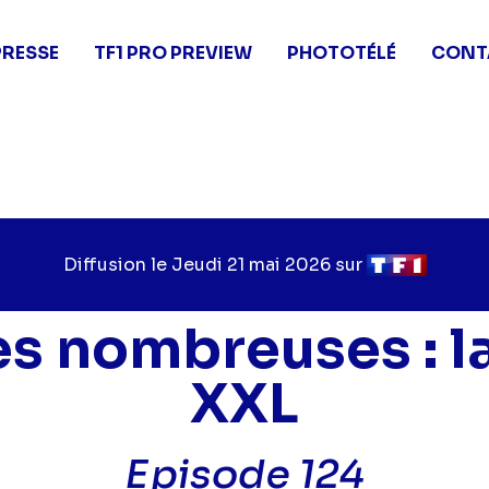
PRESSE
TF1 PRO PREVIEW
PHOTOTÉLÉ
CONT
Diffusion le
Jour
Jeudi 21 mai 2026
sur
Chaîne
de
de
diffusion
diffusion
es nombreuses : la
XXL
Episode 124