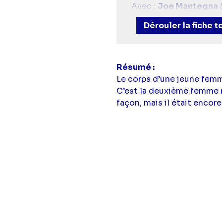
Avec :
Joe Mantegna
Morgan),
A.J. Cook
(Je
Dérouler la fiche 
(Docteur Spencer Reid
Résumé
Le corps d’une jeune femm
C’est la deuxième femme r
façon, mais il était encore