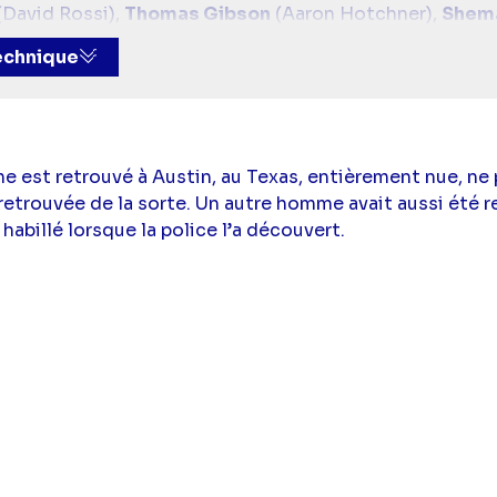
(David Rossi),
Thomas Gibson
(Aaron Hotchner),
Shem
nnifer Jareau),
Kirsten Vangsness
(Penelope Garcia),
technique
),
Jeanne Tripplehorn
(Alex Blake)
e est retrouvé à Austin, au Texas, entièrement nue, ne
etrouvée de la sorte. Un autre homme avait aussi été r
 habillé lorsque la police l’a découvert.