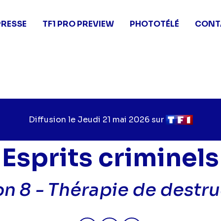
PRESSE
TF1 PRO PREVIEW
PHOTOTÉLÉ
CONT
Diffusion le
Jour
Jeudi 21 mai 2026
sur
Chaîne
de
de
diffusion
diffusion
Esprits criminels
on 8 -
Thérapie de destru
Partager "2026-05-21 00:20 - E
Partager "2026-05-21 00:
Partager "2026-05-2