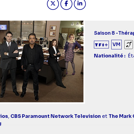
Saison 8 -
Thérap
VM
So
Nationalité
Ét
ios
,
CBS Paramount Network Television
et
The Mark
g