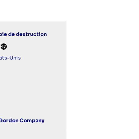
ie de destruction
urds et malentendants
Déconseillé aux -12 ans
ats-Unis
 Gordon Company