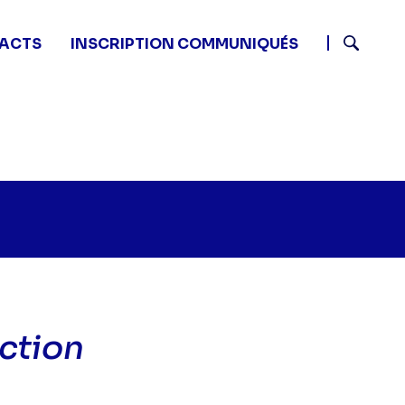
ACTS
INSCRIPTION COMMUNIQUÉS
Recherch
ction
sprits criminels - Thérapie de destruction" sur twitter
20 - Esprits criminels - Thérapie de destruction" sur 
1 00:20 - Esprits criminels - Thérapie de destruction" 