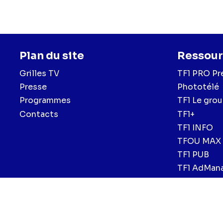
Plan du site
Ressour
Grilles TV
TF1 PRO Pr
Presse
Phototélé
Programmes
TF1 Le gro
Contacts
TF1+
TF1 INFO
TFOU MAX
TF1 PUB
TF1 AdMan
Menu
Mentions légales et CGU
Politique de confidentialité
Politiqu
CGV