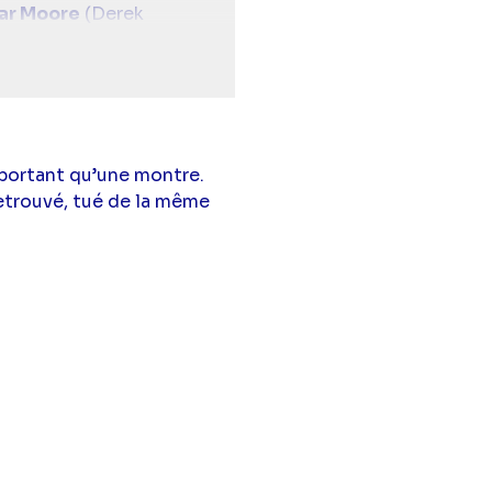
ar Moore
(Derek
Matthew Gray Gubler
 portant qu’une montre.
etrouvé, tué de la même