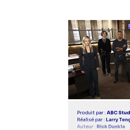
Casting
Produit par :
ABC Stud
simba
Réalisé par :
Larry Ten
Auteur :
Rick Dunkle