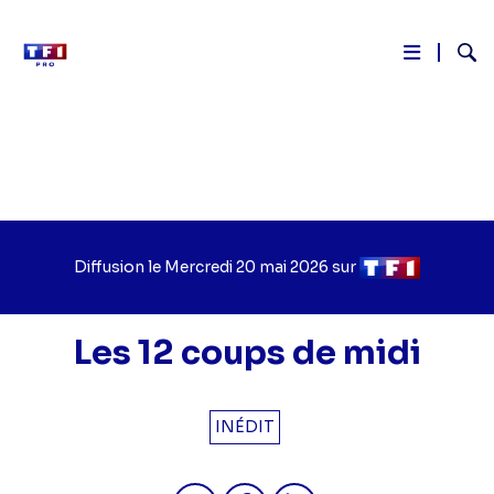
Reche
Aller
au
contenu
principal
Diffusion le
Jour
Mercredi 20 mai 2026
sur
Chaîne
de
de
diffusion
diffusion
Les 12 coups de midi
INÉDIT
Partager "2026-05-20 11:50 - Les 12
Partager "2026-05-20 11:50 -
Partager "2026-05-20 1