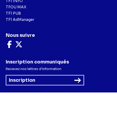
TF1 INFO
TFOU MAX
TF1 PUB
TF1 AdManager
Nous suivre
Nous
Nous
suivre
suivre
sur
sur
Facebook
X
Inscription communiqués
Recevez nos lettres d’information
Inscription
Menu
Mentions légales et CGU
Politique de confidentialité
Politique cookies
Préférences cookies
Accessibilité - Partiellement conforme
CGV