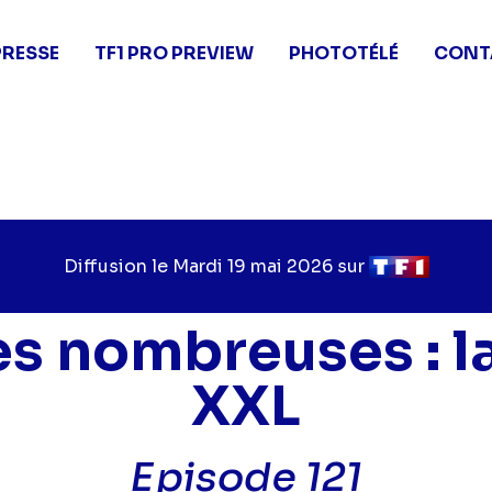
PRESSE
TF1 PRO PREVIEW
PHOTOTÉLÉ
CONT
Diffusion le
Jour
Mardi 19 mai 2026
sur
Chaîne
de
de
diffusion
diffusion
es nombreuses : la
XXL
Episode 121