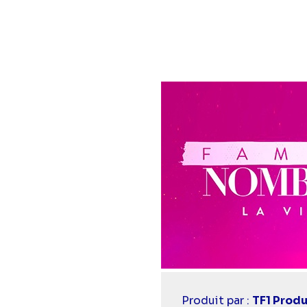
Casting
Produit par :
TF1 Produ