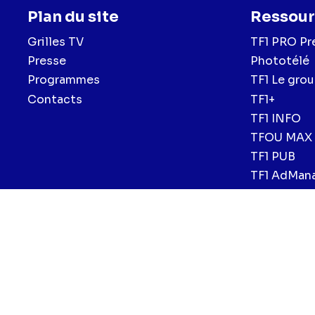
Plan du site
Ressour
Grilles TV
TF1 PRO Pr
Presse
Phototélé
Programmes
TF1 Le gro
Contacts
TF1+
TF1 INFO
TFOU MAX
TF1 PUB
TF1 AdMan
Menu
Mentions légales et CGU
Politique de confidentialité
Politiqu
CGV